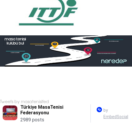
Tweets by masatenisifed