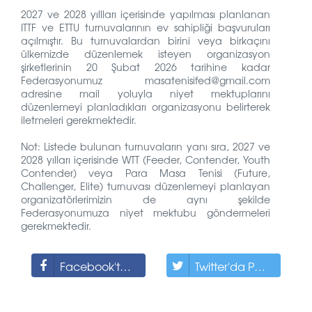
2027 ve 2028 yıllları içerisinde yapılması planlanan
ITTF ve ETTU turnuvalarının ev sahipliği başvuruları
açılmıştır. Bu turnuvalardan birini veya birkaçını
ülkemizde düzenlemek isteyen organizasyon
şirketlerinin 20 Şubat 2026 tarihine kadar
Federasyonumuz masatenisifed@gmail.com
adresine mail yoluyla niyet mektuplarını
düzenlemeyi planladıkları organizasyonu belirterek
iletmeleri gerekmektedir.
Not: Listede bulunan turnuvaların yanı sıra, 2027 ve
2028 yılları içerisinde WTT (Feeder, Contender, Youth
Contender) veya Para Masa Tenisi (Future,
Challenger, Elite) turnuvası düzenlemeyi planlayan
organizatörlerimizin de aynı şekilde
Federasyonumuza niyet mektubu göndermeleri
gerekmektedir.
Facebook'ta Paylaş
Twitter'da Paylaş