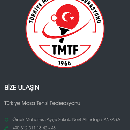
BİZE ULAŞIN
Türkiye Masa Tenisi Federasyonu
Örnek Mahallesi, Ayçe Sokak, No:4 Altındağ / ANKARA
+90 312 311 18 42 - 43