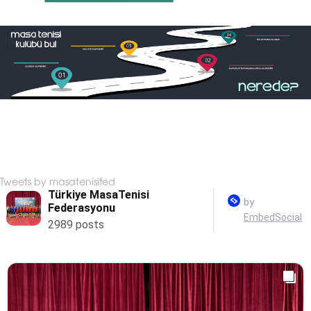
Tweets by masatenisifed