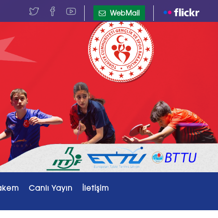
WebMail
akem
Canlı Yayın
İletişim