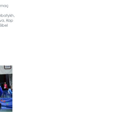
k maç
rbatykh,
ova, Kap
Sibel