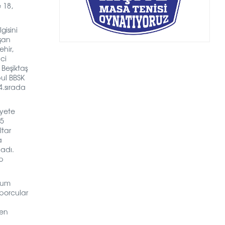
 18,
gisini
şan
ehir,
ci
Beşiktaş
bul BBSK
4.sırada
iyete
5
ltar
a
ladı.
ap
rum
porcular
den