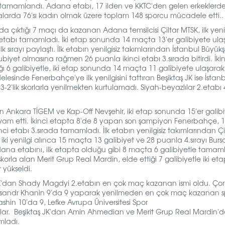
a tamamlandı.
Adana etabı, 17 ilden ve KKTC'den gelen
erkeklerde
akalarda 76'sı kadın olmak üzere toplam 148 sporcu mücadele etti..
ıktığı 7 maçı da kazanan Adana temsilcisi Çiltar MTSK, ilk yenil
 etabı tamamladı. İki etap sonunda 14 maçta 13'er galibiyete ula
sırayı paylaştı. İlk etabın yenilgisiz takımlarından İstanbul Büyükş
iyet almasına rağmen 26 puanla ikinci etabı 3.sırada bitirdi. İkin
6 galibiyetle, iki etap sonunda 14 maçta 11 galibiyete ulaşarak 
elesinde Fenerbahçe'ye ilk yenilgisini tattıran Beşiktaş JK ise İstan
'lik skorlarla yenilmekten kurtulamadı. Siyah-beyazlılar 2.etabı 
an Ankara TİGEM ve Kap-Off Nevşehir,
iki etap sonunda 15'er galib
 devam etti. İkinci etapta 8'de 8 yapan son şampiyon Fenerbahçe,
1
ikinci etabı 3.sırada tamamladı.
İlk etabın yenilgisiz takımlarından Çi
 yenilgi alınca 15 maçta 13 galibiyet ve 28 puanla 4.sırayı Burs
e Adana etabını, ilk etapta olduğu gibi 8 maçta 6 galibiyetle tamam
 skorla alan Merit Grup Real Mardin, elde ettiği 7 galibiyetle iki et
 yükseldi.
BSK'dan Shady Magdyi 2.etabın en çok maç kazanan ismi oldu. Ço
leksandr Khanin 9'da 9 yaparak yenilmeden en çok maç kazanan s
in 10'da 9, Lefke Avrupa Üniversitesi Spor
ar.
Beşiktaş JK'dan Amin Ahmedian ve Merit Grup Real Mardin'
mladı.