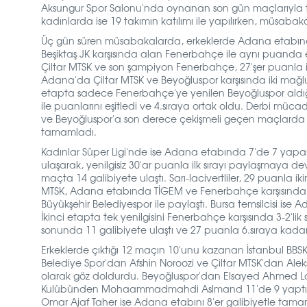
Aksungur Spor Salonu'nda oynanan son gün maçlarıyl
kadınlarda ise 19 takımın katılımı ile yapılırken, müsab
Üç gün süren müsabakalarda, erkeklerde Adana etabında ç
Beşiktaş JK karşısında alan Fenerbahçe ile aynı puanda
Çiltar MTSK ve son şampiyon Fenerbahçe, 27'şer puanla ilk 
Adana'da Çiltar MTSK ve Beyoğluspor karşısında iki mağlub
etapta sadece Fenerbahçe'ye yenilen Beyoğluspor aldığı 
ile puanlarını eşitledi ve 4.sıraya ortak oldu. Derbi mücad
ve Beyoğluspor'a son derece çekişmeli geçen maçlarda 3-2
tamamladı.
Kadınlar Süper Ligi'nde ise Adana etabında 7'de 7 yap
ulaşarak, yenilgisiz 30'ar puanla ilk sırayı paylaşmaya
maçta 14 galibiyete ulaştı. Sarı-lacivertliler, 29 puanla 
MTSK, Adana etabında TİGEM ve Fenerbahçe karşısında iki
Büyükşehir Belediyespor ile paylaştı. Bursa temsilcisi is
İkinci etapta tek yenilgisini Fenerbahçe karşısında 3-2'lik
sonunda 11 galibiyete ulaştı ve 27 puanla 6.sıraya kadar
Erkeklerde çıktığı 12 maçın 10'unu kazanan İstanbul B
Belediye Spor'dan Afshin Noroozi ve Çiltar MTSK'dan A
olarak göz doldurdu. Beyoğluspor'dan Elsayed Ahmed Lash
Kulübünden
Mohaammadmahdi Aslmand 11'de 9 yaptıl
Omar Ajaf Taher ise Adana etabını 8'er galibiyetle tama