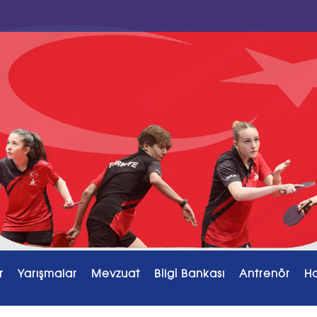
r
Yarışmalar
Mevzuat
Bilgi Bankası
Antrenör
H