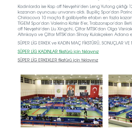
Kadınlarda ise Kap off Nevşehir'den Leng Yutong çıktığ
kazanan oyuncusu unvanını aldı. Bupiliç Spor'dan Pari
Chiriacova 10 maçta 8 galibiyetle etabın en fazla kazan
TİGEM Spor'dan Valerina Kotsiır 8'er, Trabzonspor'dan B
off Nevşehir'den Liu Xingchi, Çiltar MTSK'dan Olga Visni
Altınkaya ve Çiltar MTSK'dan Sİmay Kulakçeken Adana etabı
SÜPER LİG ERKEK ve KADIN MAÇ FİKSTÜRÜ, SONUÇLAR VE MAÇ
SÜPER LİG KADINLAR fikstürü için tıklayınız
SÜPER LİG ERKEKLER fikstürü için tıklayınız