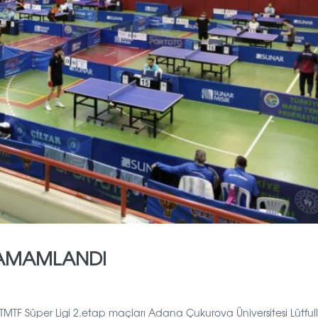
 TAMAMLANDI
MTF Süper Ligi 2.etap maçları Adana Çukurova Üniversitesi Lütful