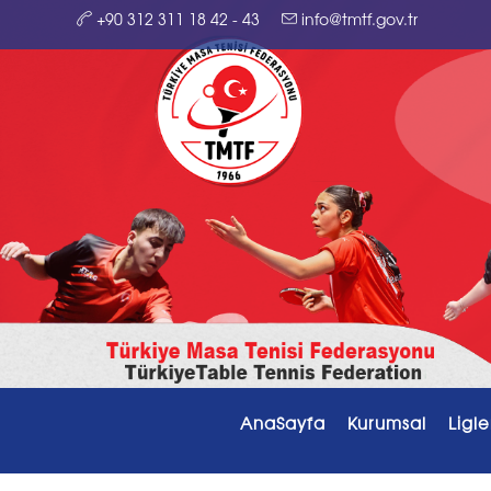
+90 312 311 18 42 - 43
info@tmtf.gov.tr
AnaSayfa
Kurumsal
Ligle