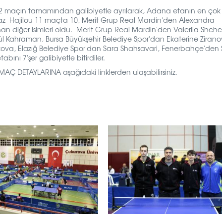
ı 12 maçın tamamından galibiyetle ayrılarak, Adana etanın en ço
naz Hajilou 11 maçta 10, Merit Grup Real Mardin'den Alexandra
an diğer isimleri oldu.
Merit Grup Real Mardin'den Valeriia Shche
etül Kahraman, Bursa Büyükşehir Belediye Spor'dan Ekaterine Ziran
akova, Elazığ Belediye Spor'dan Sara Shahsavari, Fenerbahçe'den 
nı 7'şer galibiyetle bitirdiler.
 DETAYLARINA aşağıdaki linklerden ulaşabilirsiniz.