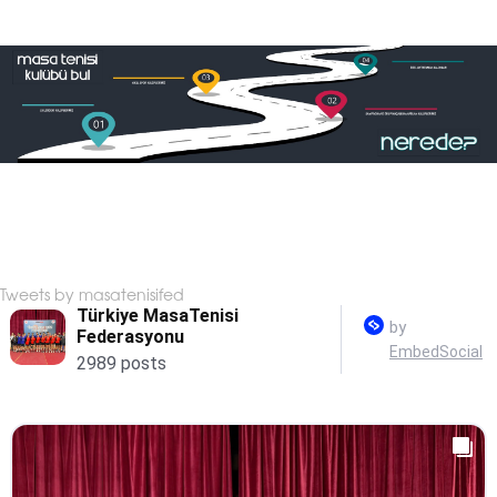
Tweets by masatenisifed