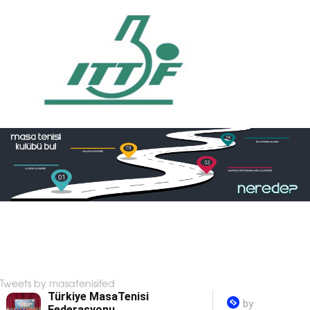
Tweets by masatenisifed