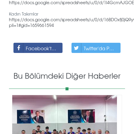
https://docs.google.com/spreadsheets/u/0/d/1l4GcmAJGO
Kadın Takımlar
https://docs.google.com/spreadsheets/u/0/d/16BDOxfj0jQ
pli=1#gid=1659661594
Facebook'ta Paylaş
Twitter'da Paylaş
Bu Bölümdeki Diğer Haberler