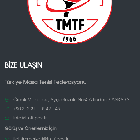
BİZE ULAŞIN
Türkiye Masa Tenisi Federasyonu
Örnek Mahallesi, Ayçe Sokak, No:4 Altındağ / ANKARA
+90 312 311 18 42 - 43
info@tmtf.gov.tr
Görüş ve Önerileriniz İçin:
iletisimmerkezi@tmtf.gov.tr