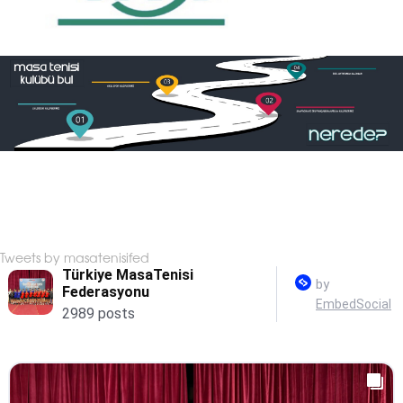
Tweets by masatenisifed