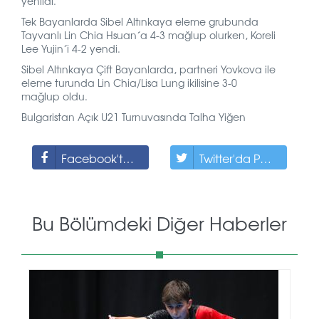
yenildi.
Tek Bayanlarda Sibel Altınkaya eleme grubunda
Tayvanlı Lin Chia Hsuan´a 4-3 mağlup olurken, Koreli
Lee Yujin´i 4-2 yendi.
Sibel Altınkaya Çift Bayanlarda, partneri Yovkova ile
eleme turunda Lin Chia/Lisa Lung ikilisine 3-0
mağlup oldu.
Bulgaristan Açık U21 Turnuvasında Talha Yiğen
Facebook'ta Paylaş
Twitter'da Paylaş
Bu Bölümdeki Diğer Haberler