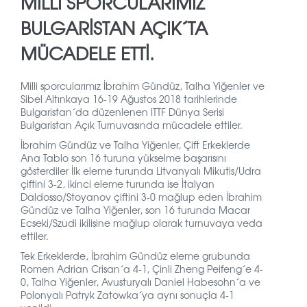
MILLI SPORCULARIMIZ
BULGARISTAN AÇIK´TA
MÜCADELE ETTI.
Milli sporcularımız İbrahim Gündüz, Talha Yiğenler ve
Sibel Altınkaya 16-19 Ağustos 2018 tarihlerinde
Bulgaristan´da düzenlenen ITTF Dünya Serisi
Bulgaristan Açık Turnuvasında mücadele ettiler.
İbrahim Gündüz ve Talha Yiğenler, Çift Erkeklerde
Ana Tablo son 16 turuna yükselme başarısını
gösterdiler İlk eleme turunda Litvanyalı Mikutis/Udra
çiftini 3-2, ikinci eleme turunda ise İtalyan
Daldosso/Stoyanov çiftini 3-0 mağlup eden İbrahim
Gündüz ve Talha Yiğenler, son 16 turunda Macar
Ecseki/Szudi ikilisine mağlup olarak turnuvaya veda
ettiler.
Tek Erkeklerde, İbrahim Gündüz eleme grubunda
Romen Adrian Crisan´a 4-1, Çinli Zheng Peifeng´e 4-
0, Talha Yiğenler, Avusturyalı Daniel Habesohn´a ve
Polonyalı Patryk Zatowka´ya aynı sonuçla 4-1