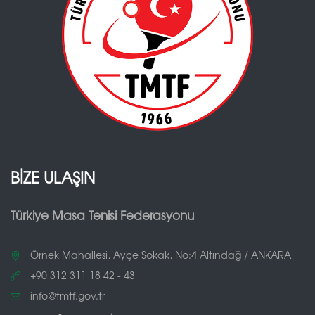
BİZE ULAŞIN
Türkiye Masa Tenisi Federasyonu
Örnek Mahallesi, Ayçe Sokak, No:4 Altındağ / ANKARA
+90 312 311 18 42 - 43
info@tmtf.gov.tr