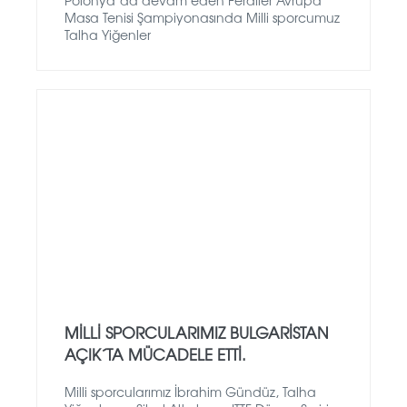
Polonya´da devam eden Ferdiler Avrupa
Masa Tenisi Şampiyonasında Milli sporcumuz
Talha Yiğenler
MILLI SPORCULARIMIZ BULGARISTAN
AÇIK´TA MÜCADELE ETTI.
Milli sporcularımız İbrahim Gündüz, Talha