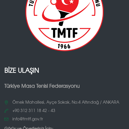
BİZE ULAŞIN
Türkiye Masa Tenisi Federasyonu
Örnek Mahallesi, Ayçe Sokak, No:4 Altındağ / ANKARA
+90 312 311 18 42 - 43
info@tmtf.gov.tr
Görüş ve Önerileriniz İçin: