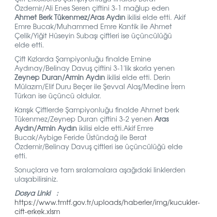
Özdemir/Ali Enes Seren çiftini 3-1 mağlup eden
Ahmet Berk Tükenmez/Aras Aydın
ikilisi elde etti. Akif
Emre Bucak/Muhammed Emre Kantik ile Ahmet
Çelik/Yiğit Hüseyin Subaşı çiftleri ise üçüncülüğü
elde etti.
Çift Kızlarda Şampiyonluğu finalde Emine
Aydınay/Belinay Davuş çiftini 3-1'lik skorla yenen
Zeynep Duran/Armin Aydın
ikilisi elde etti. Derin
Mülazım/Elif Duru Beçer ile Şevval Alaş/Medine İrem
Türkan ise üçüncü oldular.
Karışık Çiftlerde Şampiyonluğu finalde Ahmet berk
Tükenmez/Zeynep Duran çiftini 3-2 yenen
Aras
Aydın/Armin Aydın
ikilisi elde etti.Akif Emre
Bucak/Aybige Feride Üstündağ ile Berat
Özdemir/Belinay Davuş çiftleri ise üçüncülüğü elde
etti.
Sonuçlara ve tam sıralamalara aşağıdaki linklerden
ulaşabilirsiniz.
Dosya Linki :
https://www.tmtf.gov.tr/uploads/haberler/img/kucukler-
cift-erkek.xlsm