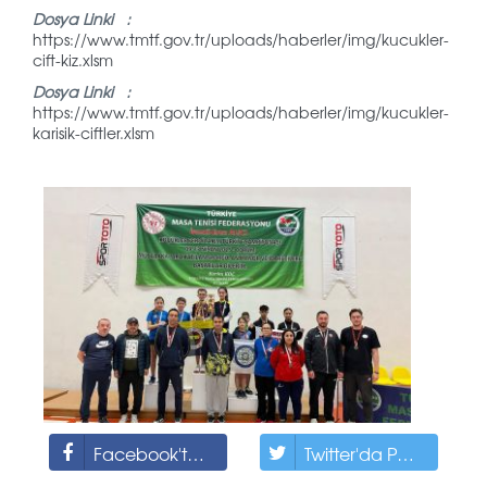
Dosya Linki :
https://www.tmtf.gov.tr/uploads/haberler/img/kucukler-
cift-kiz.xlsm
Dosya Linki :
https://www.tmtf.gov.tr/uploads/haberler/img/kucukler-
karisik-ciftler.xlsm
Facebook'ta Paylaş
Twitter'da Paylaş