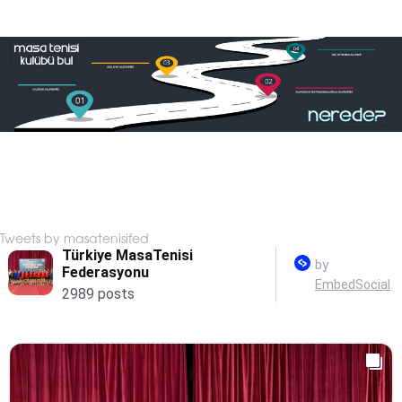
Tweets by masatenisifed