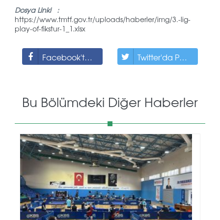
Dosya Linki :
https://www.tmtf.gov.tr/uploads/haberler/img/3.-lig-
play-of-fikstur-1_1.xlsx
Facebook'ta Paylaş
Twitter'da Paylaş
Bu Bölümdeki Diğer Haberler