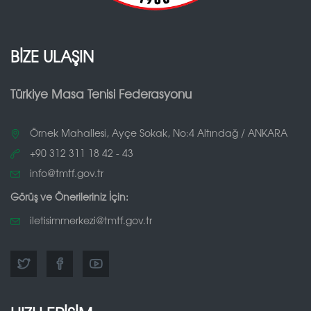
BİZE ULAŞIN
Türkiye Masa Tenisi Federasyonu
Örnek Mahallesi, Ayçe Sokak, No:4 Altındağ / ANKARA
+90 312 311 18 42 - 43
info@tmtf.gov.tr
Görüş ve Önerileriniz İçin:
iletisimmerkezi@tmtf.gov.tr