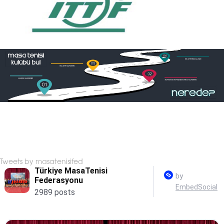
Tweets by masatenisifed