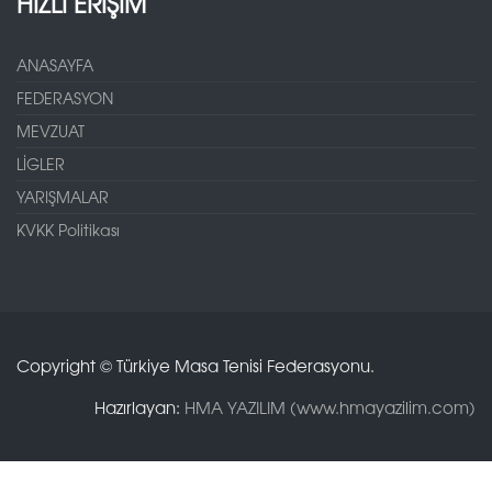
HIZLI ERİŞİM
ANASAYFA
FEDERASYON
MEVZUAT
LİGLER
YARIŞMALAR
KVKK Politikası
Copyright © Türkiye Masa Tenisi Federasyonu.
Hazırlayan:
HMA YAZILIM (www.hmayazilim.com)