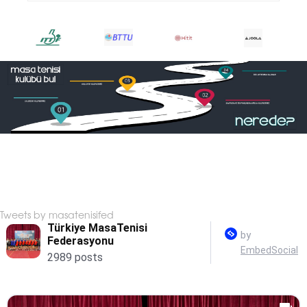
Tweets by masatenisifed