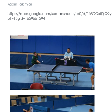
Kadın Takımlar
https://docs.google.com/spreadsheets/u/0/d/16BDOxfj0jQ
pli=1#gid=1659661594