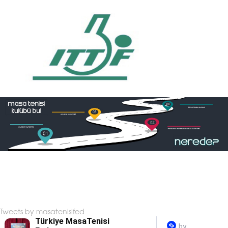
Tweets by masatenisifed