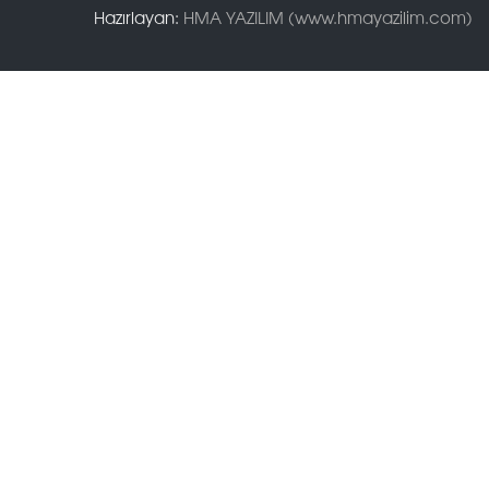
Hazırlayan:
HMA YAZILIM (www.hmayazilim.com)