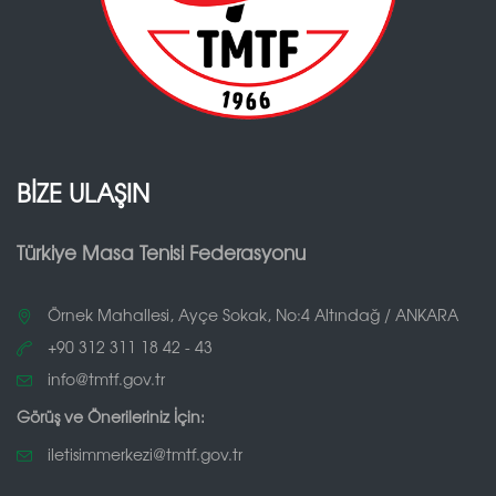
BİZE ULAŞIN
Türkiye Masa Tenisi Federasyonu
Örnek Mahallesi, Ayçe Sokak, No:4 Altındağ / ANKARA
+90 312 311 18 42 - 43
info@tmtf.gov.tr
Görüş ve Önerileriniz İçin:
iletisimmerkezi@tmtf.gov.tr