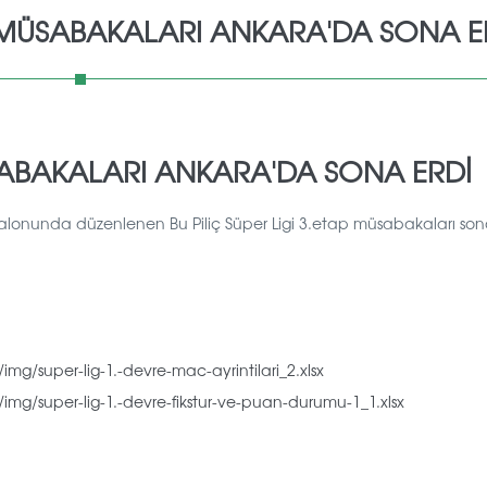
AP MÜSABAKALARI ANKARA'DA SONA E
MÜSABAKALARI ANKARA'DA SONA ERDİ
salonunda düzenlenen Bu Piliç Süper Ligi 3.etap müsabakaları son
mg/super-lig-1.-devre-mac-ayrintilari_2.xlsx
img/super-lig-1.-devre-fikstur-ve-puan-durumu-1_1.xlsx