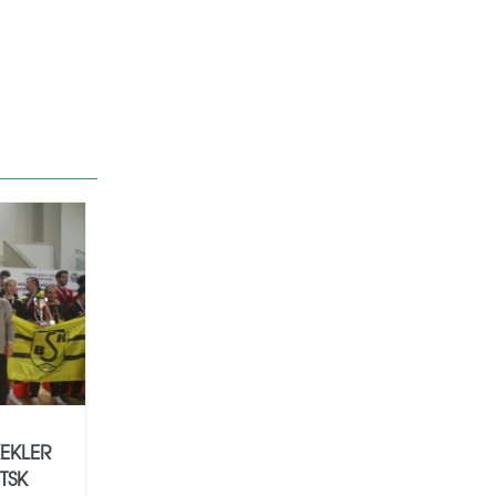
KEKLER
TSK