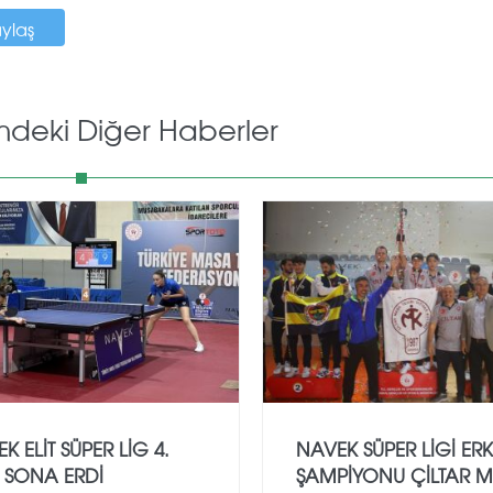
aylaş
mdeki Diğer Haberler
K ELIT SÜPER LIG 4.
NAVEK SÜPER LİGİ ER
 SONA ERDI
ŞAMPİYONU ÇİLTAR M