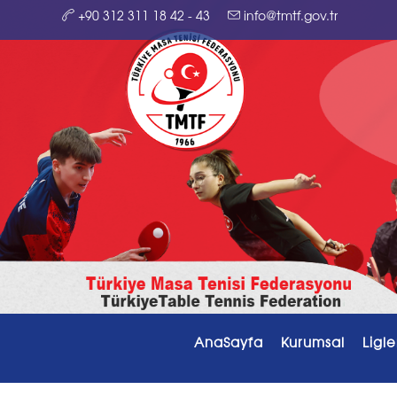
+90 312 311 18 42 - 43
info@tmtf.gov.tr
AnaSayfa
Kurumsal
Ligle