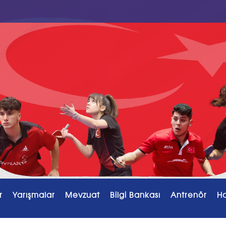
r
Yarışmalar
Mevzuat
Bilgi Bankası
Antrenör
H