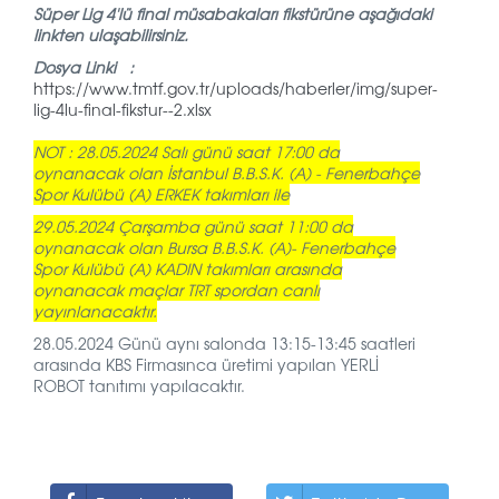
Süper Lig 4'lü final müsabakaları fikstürüne aşağıdaki
linkten ulaşabilirsiniz.
Dosya Linki :
https://www.tmtf.gov.tr/uploads/haberler/img/super-
lig-4lu-final-fikstur--2.xlsx
NOT : 28.05.2024 Salı günü saat 17:00 da
oynanacak olan İstanbul B.B.S.K. (A) - Fenerbahçe
Spor Kulübü (A) ERKEK takımları ile
29.05.2024 Çarşamba günü saat 11:00 da
oynanacak olan Bursa B.B.S.K. (A)- Fenerbahçe
Spor Kulübü (A) KADIN takımları arasında
oynanacak maçlar TRT spordan canlı
yayınlanacaktır.
28.05.2024 Günü aynı salonda 13:15-13:45 saatleri
arasında KBS Firmasınca üretimi yapılan YERLİ
ROBOT tanıtımı yapılacaktır.