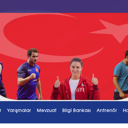
r
Yarışmalar
Mevzuat
Bilgi Bankası
Antrenör
H