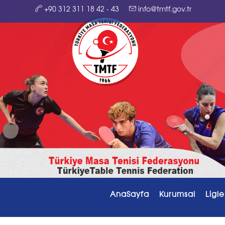
+90 312 311 18 42 - 43
info@tmtf.gov.tr
AnaSayfa
Kurumsal
Ligle