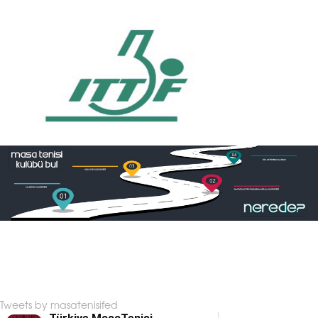
Tweets by masatenisifed