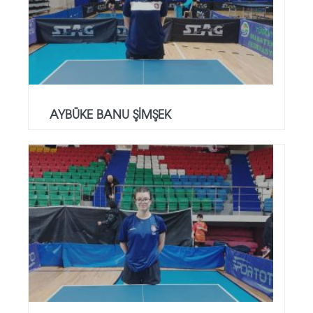
AYBÜKE BANU ŞİMŞEK