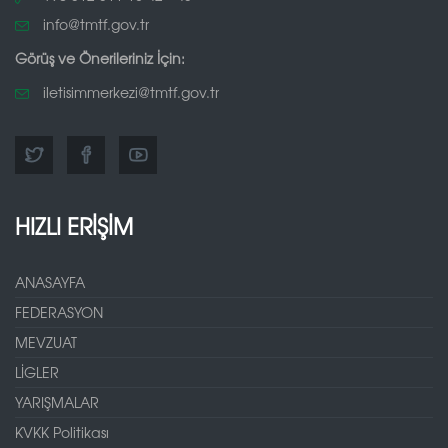
info@tmtf.gov.tr
Görüş ve Önerileriniz İçin:
iletisimmerkezi@tmtf.gov.tr
HIZLI ERİŞİM
ANASAYFA
FEDERASYON
MEVZUAT
LİGLER
YARIŞMALAR
KVKK Politikası