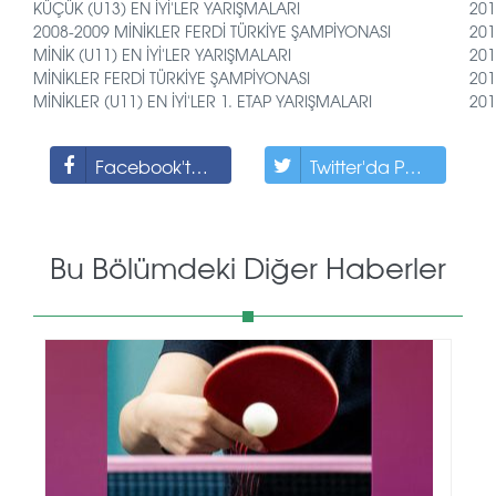
KÜÇÜK (U13) EN İYİ'LER YARIŞMALARI
201
2008-2009 MİNİKLER FERDİ TÜRKİYE ŞAMPİYONASI
201
MİNİK (U11) EN İYİ'LER YARIŞMALARI
201
MİNİKLER FERDİ TÜRKİYE ŞAMPİYONASI
201
MİNİKLER (U11) EN İYİ'LER 1. ETAP YARIŞMALARI
201
Facebook'ta Paylaş
Twitter'da Paylaş
Bu Bölümdeki Diğer Haberler