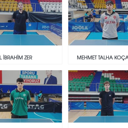
L İBRAHİM ZER
MEHMET TALHA KOÇ