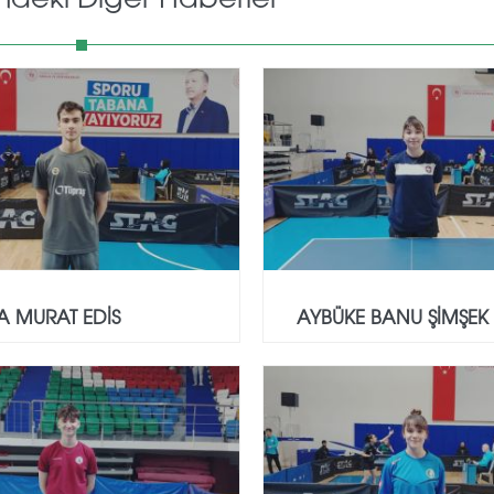
A MURAT EDİS
AYBÜKE BANU ŞİMŞEK