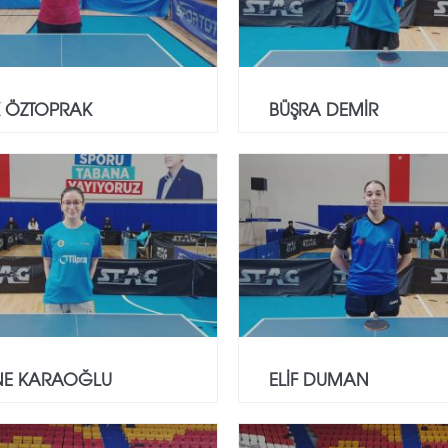
K ÖZTOPRAK
BÜŞRA DEMİR
NE KARAOĞLU
ELİF DUMAN