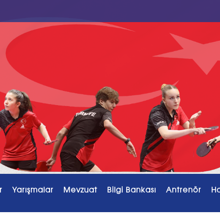
r
Yarışmalar
Mevzuat
Bilgi Bankası
Antrenör
H