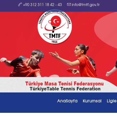
+90 312 311 18 42 - 43
info@tmtf.gov.tr
AnaSayfa
Kurumsal
Ligle