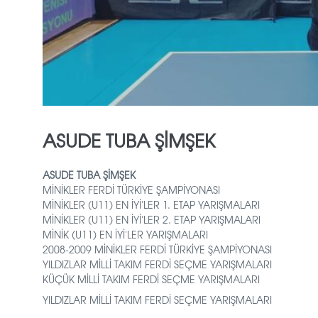
ASUDE TUBA ŞİMŞEK
ASUDE TUBA ŞİMŞEK
MİNİKLER FERDİ TÜRKİYE ŞAMPİYONASI
MİNİKLER (U11) EN İYİ'LER 1. ETAP YARIŞMALARI
MİNİKLER (U11) EN İYİ'LER 2. ETAP YARIŞMALARI
MİNİK (U11) EN İYİ'LER YARIŞMALARI
2008-2009 MİNİKLER FERDİ TÜRKİYE ŞAMPİYONASI
YILDIZLAR MİLLİ TAKIM FERDİ SEÇME YARIŞMALARI
KÜÇÜK MİLLİ TAKIM FERDİ SEÇME YARIŞMALARI
YILDIZLAR MİLLİ TAKIM FERDİ SEÇME YARIŞMALARI