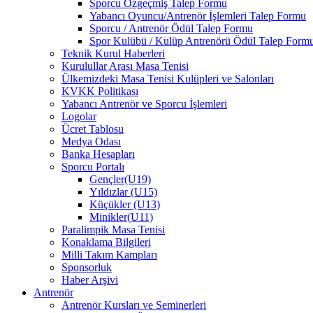
Sporcu Özgeçmiş Talep Formu
Yabancı Oyuncu/Antrenör İşlemleri Talep Formu
Sporcu / Antrenör Ödül Talep Formu
Spor Kulübü / Kulüp Antrenörü Ödül Talep Form
Teknik Kurul Haberleri
Kurulullar Arası Masa Tenisi
Ülkemizdeki Masa Tenisi Kulüpleri ve Salonları
KVKK Politikası
Yabancı Antrenör ve Sporcu İşlemleri
Logolar
Ücret Tablosu
Medya Odası
Banka Hesapları
Sporcu Portalı
Gençler(U19)
Yıldızlar (U15)
Küçükler (U13)
Minikler(U11)
Paralimpik Masa Tenisi
Konaklama Bilgileri
Milli Takım Kampları
Sponsorluk
Haber Arşivi
Antrenör
Antrenör Kursları ve Seminerleri