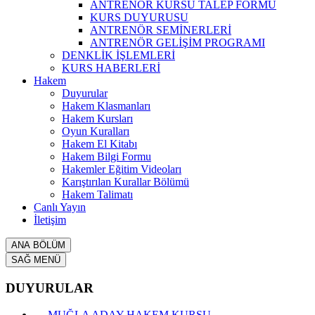
ANTRENÖR KURSU TALEP FORMU
KURS DUYURUSU
ANTRENÖR SEMİNERLERİ
ANTRENÖR GELİŞİM PROGRAMI
DENKLİK İŞLEMLERİ
KURS HABERLERİ
Hakem
Duyurular
Hakem Klasmanları
Hakem Kursları
Oyun Kuralları
Hakem El Kitabı
Hakem Bilgi Formu
Hakemler Eğitim Videoları
Karıştırılan Kurallar Bölümü
Hakem Talimatı
Canlı Yayın
İletişim
ANA BÖLÜM
SAĞ MENÜ
DUYURULAR
MUĞLA ADAY HAKEM KURSU