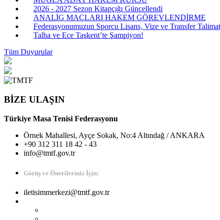
2026 - 2027 Sezon Kitapçığı Güncellendi
ANALİG MAÇLARI HAKEM GÖREVLENDİRME
Federasyonumuzun Sporcu Lisans, Vize ve Transfer Talimatı
Talha ve Ece Taşkent’te Şampiyon!
Tüm Duyurular
BİZE ULAŞIN
Türkiye Masa Tenisi Federasyonu
Örnek Mahallesi, Ayçe Sokak, No:4 Altındağ / ANKARA
+90 312 311 18 42 - 43
info@tmtf.gov.tr
Görüş ve Önerileriniz İçin:
iletisimmerkezi@tmtf.gov.tr