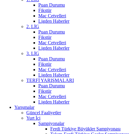
Puan Durumu
Fikstür
Maç Cetvelleri
Ligden Haberler
2. LİG
Puan Durumu
Fikstür
Maç Cetvelleri
Ligden Haberler
3. LİG
Puan Durumu
Fikstür
Maç Cetvelleri
Ligden Haberler
TERFİ YARIŞMALARI
Puan Durumu
Fikstür
Maç Cetvelleri
Ligden Haberler
Yarışmalar
Güncel Faaliyetler
Yurt İçi
Şampiyonalar
Ferdi Türkiye Büyükler Şampiyonası