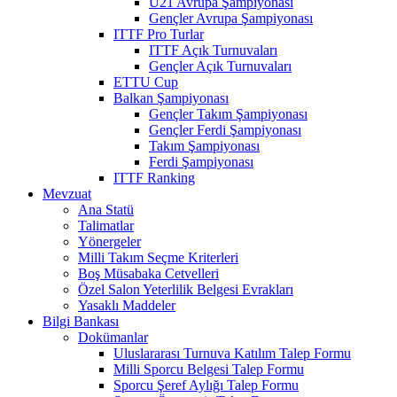
U21 Avrupa Şampiyonası
Gençler Avrupa Şampiyonası
ITTF Pro Turlar
ITTF Açık Turnuvaları
Gençler Açık Turnuvaları
ETTU Cup
Balkan Şampiyonası
Gençler Takım Şampiyonası
Gençler Ferdi Şampiyonası
Takım Şampiyonası
Ferdi Şampiyonası
ITTF Ranking
Mevzuat
Ana Statü
Talimatlar
Yönergeler
Milli Takım Seçme Kriterleri
Boş Müsabaka Cetvelleri
Özel Salon Yeterlilik Belgesi Evrakları
Yasaklı Maddeler
Bilgi Bankası
Dokümanlar
Uluslararası Turnuva Katılım Talep Formu
Milli Sporcu Belgesi Talep Formu
Sporcu Şeref Aylığı Talep Formu