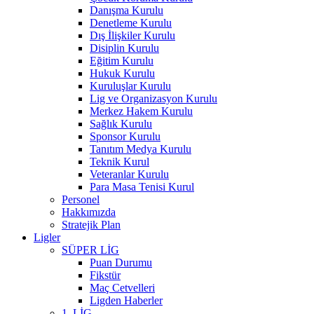
Danışma Kurulu
Denetleme Kurulu
Dış İlişkiler Kurulu
Disiplin Kurulu
Eğitim Kurulu
Hukuk Kurulu
Kuruluşlar Kurulu
Lig ve Organizasyon Kurulu
Merkez Hakem Kurulu
Sağlık Kurulu
Sponsor Kurulu
Tanıtım Medya Kurulu
Teknik Kurul
Veteranlar Kurulu
Para Masa Tenisi Kurul
Personel
Hakkımızda
Stratejik Plan
Ligler
SÜPER LİG
Puan Durumu
Fikstür
Maç Cetvelleri
Ligden Haberler
1. LİG