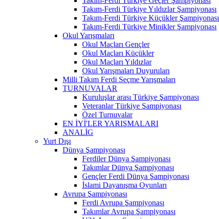
Takım-Ferdi Türkiye Geçler Şampiyonası
Takım-Ferdi Türkiye Yıldızlar Şampiyonası
Takım-Ferdi Türkiye Küçükler Şampiyonası
Takım-Ferdi Türkiye Minikler Şampiyonası
Okul Yarışmaları
Okul Maçları Gençler
Okul Maçları Küçükler
Okul Maçları Yıldızlar
Okul Yarışmaları Duyuruları
Milli Takım Ferdi Seçme Yarışmaları
TURNUVALAR
Kuruluşlar arası Türkiye Şampiyonası
Veteranlar Türkiye Şampiyonası
Özel Turnuvalar
EN İYİ'LER YARIŞMALARI
ANALİG
Yurt Dışı
Dünya Şampiyonası
Ferdiler Dünya Şampiyonası
Takımlar Dünya Şampiyonası
Gençler Ferdi Dünya Şampiyonası
İslami Dayanışma Oyunları
Avrupa Şampiyonası
Ferdi Avrupa Şampiyonası
Takımlar Avrupa Şampiyonası