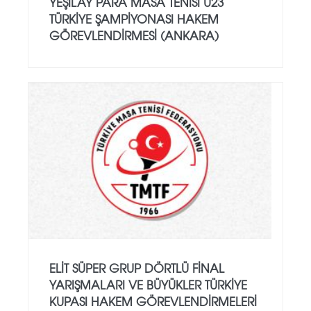
YEŞILAY PARA MASA TENISI U23
TÜRKIYE ŞAMPIYONASI HAKEM
GÖREVLENDIRMESI (ANKARA)
ELIT SÜPER GRUP DÖRTLÜ FINAL
YARIŞMALARI VE BÜYÜKLER TÜRKIYE
KUPASI HAKEM GÖREVLENDIRMELERI