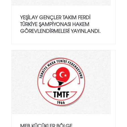
YEŞILAY GENÇLER TAKIM FERDI
TÜRKIYE ŞAMPIYONASI HAKEM
GÖREVLENDIRMELERI YAYINLANDI.
MEB KÜÇÜKLER BÖLGE