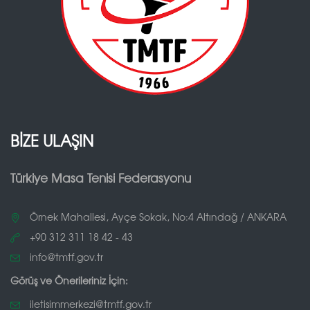
BİZE ULAŞIN
Türkiye Masa Tenisi Federasyonu
Örnek Mahallesi, Ayçe Sokak, No:4 Altındağ / ANKARA
+90 312 311 18 42 - 43
info@tmtf.gov.tr
Görüş ve Önerileriniz İçin:
iletisimmerkezi@tmtf.gov.tr