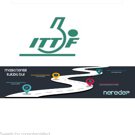
Tweets by masatenisifed