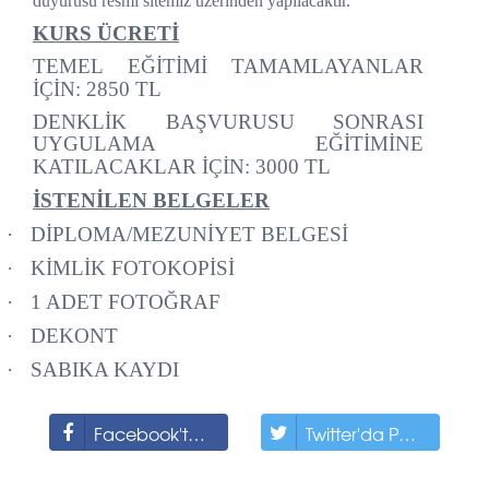
duyurusu resmi sitemiz üzerinden yapılacaktır.
KURS ÜCRETİ
TEMEL EĞİTİMİ TAMAMLAYANLAR
İÇİN: 2850 TL
DENKLİK BAŞVURUSU SONRASI
UYGULAMA EĞİTİMİNE
KATILACAKLAR İÇİN: 3000 TL
İSTENİLEN BELGELER
·
DİPLOMA/MEZUNİYET BELGESİ
·
KİMLİK FOTOKOPİSİ
·
1 ADET FOTOĞRAF
·
DEKONT
·
SABIKA KAYDI
Facebook'ta Paylaş
Twitter'da Paylaş