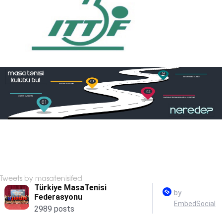
Tweets by masatenisifed