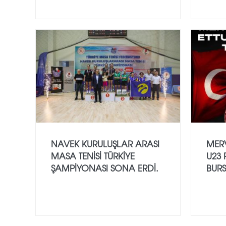
NAVEK KURULUŞLAR ARASI
MERV
MASA TENISI TÜRKIYE
U23 
ŞAMPIYONASI SONA ERDI.
BUR