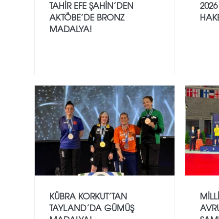
TAHIR EFE ŞAHIN’DEN
2026
AKTÖBE’DE BRONZ
HAK
MADALYA!
KÜBRA KORKUT’TAN
MILL
TAYLAND’DA GÜMÜŞ
AVR