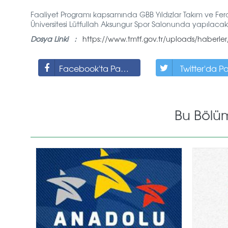
Faaliyet Programı kapsamında GBB Yıldızlar Takım ve Ferdi
Üniversitesi Lütfullah Aksungur Spor Salonunda yapılacaktır.
Dosya Linki :
https://www.tmtf.gov.tr/uploads/haberler/i
Facebook'ta Paylaş
Twitter'da P
Bu Bölü