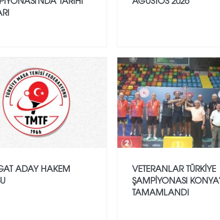
IYONASI'NDA TARIHI
AĞUSTOS 2026
RI
GAT ADAY HAKEM
VETERANLAR TÜRKIYE
SU
ŞAMPIYONASI KONYA
TAMAMLANDI