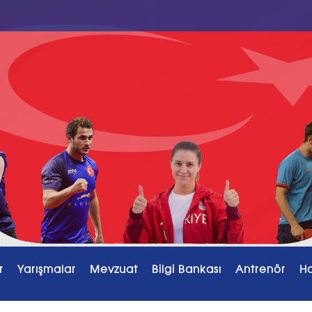
r
Yarışmalar
Mevzuat
Bilgi Bankası
Antrenör
H