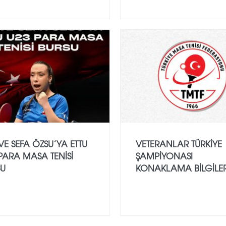
E SEFA ÖZSU’YA ETTU
VETERANLAR TÜRKIYE
PARA MASA TENISI
ŞAMPIYONASI
SU
KONAKLAMA BILGILER