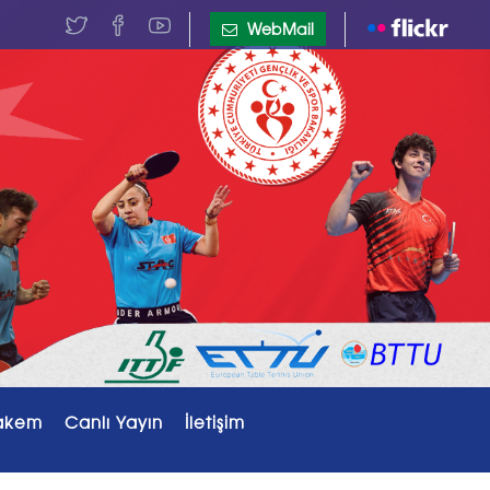
WebMail
akem
Canlı Yayın
İletişim