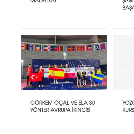
MADALYA!
ŞAMP
BAŞA
GÖRKEM ÖÇAL VE ELA SU
YOZ
YÖNTER AVRUPA İKINCISI
KUR