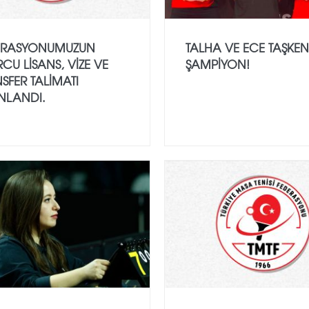
ERASYONUMUZUN
TALHA VE ECE TAŞKEN
CU LISANS, VIZE VE
ŞAMPIYON!
SFER TALIMATI
NLANDI.