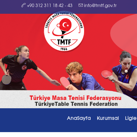
+90 312 311 18 42 - 43
info@tmtf.gov.tr
AnaSayfa
Kurumsal
Ligle