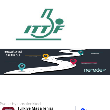
Tweets by masatenisifed