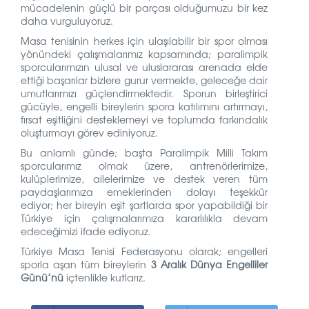
mücadelenin güçlü bir parçası olduğumuzu bir kez
daha vurguluyoruz.
Masa tenisinin herkes için ulaşılabilir bir spor olması
yönündeki çalışmalarımız kapsamında; paralimpik
sporcularımızın ulusal ve uluslararası arenada elde
ettiği başarılar bizlere gurur vermekte, geleceğe dair
umutlarımızı güçlendirmektedir. Sporun birleştirici
gücüyle, engelli bireylerin spora katılımını artırmayı,
fırsat eşitliğini desteklemeyi ve toplumda farkındalık
oluşturmayı görev ediniyoruz.
Bu anlamlı günde; başta Paralimpik Milli Takım
sporcularımız olmak üzere, antrenörlerimize,
kulüplerimize, ailelerimize ve destek veren tüm
paydaşlarımıza emeklerinden dolayı teşekkür
ediyor; her bireyin eşit şartlarda spor yapabildiği bir
Türkiye için çalışmalarımıza kararlılıkla devam
edeceğimizi ifade ediyoruz.
Türkiye Masa Tenisi Federasyonu olarak; engelleri
sporla aşan tüm bireylerin
3 Aralık Dünya Engelliler
Günü’nü
içtenlikle kutlarız.