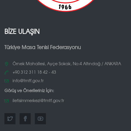
BİZE ULAŞIN
Türkiye Masa Tenisi Federasyonu
Örnek Mahallesi, Ayçe Sokak, No:4 Altındağ / ANKARA
+90 312 311 18 42 - 43
info@tmtf.gov.tr
Görüş ve Önerileriniz İçin:
iletisimmerkezi@tmtf.gov.tr