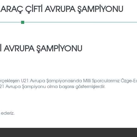
HARAÇ ÇIFTI AVRUPA ŞAMPIYONU
TI AVRUPA ŞAMPIYONU
gerçekleşen U21 Avrupa Şampiyonasında Milli Sporcularımız Özge-Ec
 U21 Avrupa Şampiyonu olma başarısı göstermişlerdir.
 ederiz.