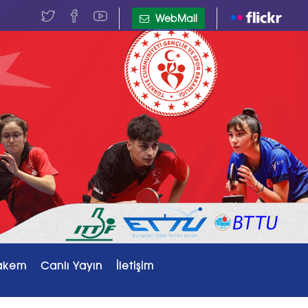
WebMail
akem
Canlı Yayın
İletişim