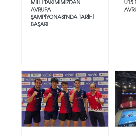
MILLI TAKIMIMIZDAN
U15 
AVRUPA
AVRU
ŞAMPIYONASI'NDA TARIHI
BAŞARI