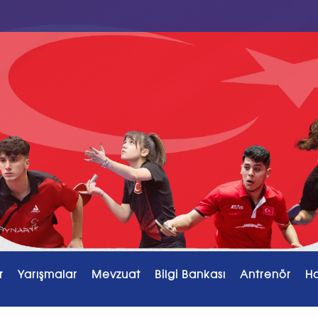
r
Yarışmalar
Mevzuat
Bilgi Bankası
Antrenör
H