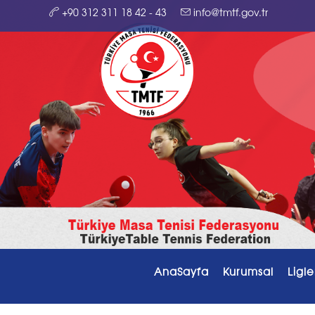
+90 312 311 18 42 - 43
info@tmtf.gov.tr
AnaSayfa
Kurumsal
Ligle