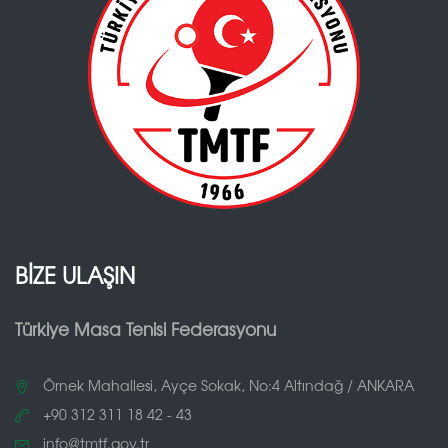
BİZE ULAŞIN
Türkiye Masa Tenisi Federasyonu
Örnek Mahallesi, Ayçe Sokak, No:4 Altındağ / ANKARA
+90 312 311 18 42 - 43
info@tmtf.gov.tr