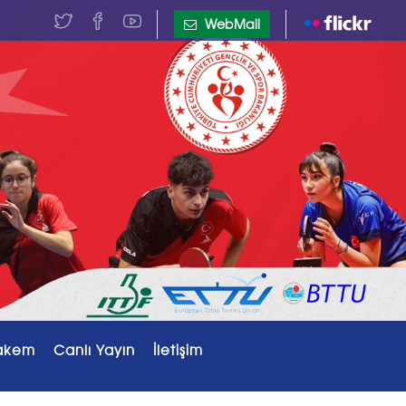
WebMail
akem
Canlı Yayın
İletişim