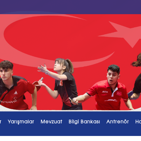
r
Yarışmalar
Mevzuat
Bilgi Bankası
Antrenör
H