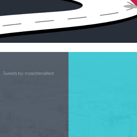
Tweets by masatenisifed