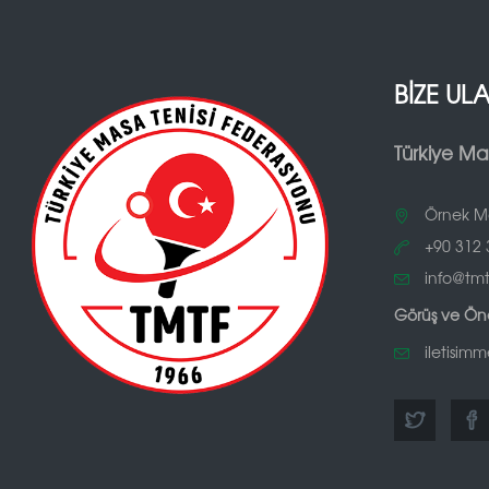
BİZE UL
Türkiye Ma
Örnek Ma
+90 312 3
info@tmtf
Görüş ve Öner
iletisimm