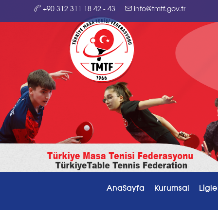
+90 312 311 18 42 - 43
info@tmtf.gov.tr
AnaSayfa
Kurumsal
Ligle