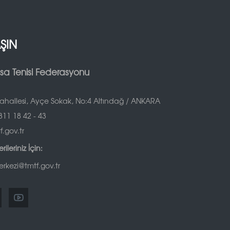
AŞIN
sa Tenisi Federasyonu
hallesi, Ayçe Sokak, No:4 Altındağ / ANKARA
11 18 42 - 43
.gov.tr
ileriniz İçin:
erkezi@tmtf.gov.tr