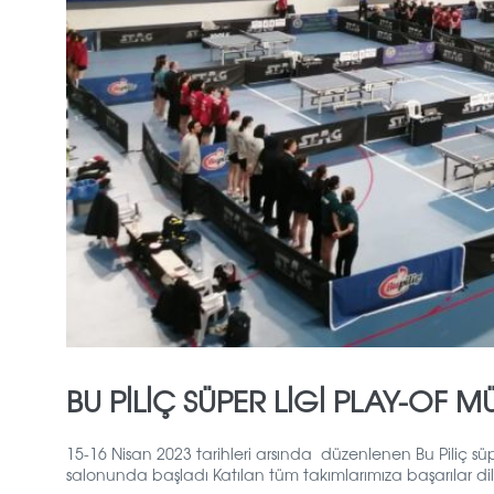
BU PİLİÇ SÜPER LİGİ PLAY-OF 
15-16 Nisan 2023 tarihleri arsında düzenlenen Bu Piliç s
salonunda başladı Katılan tüm takımlarımıza başarılar dile