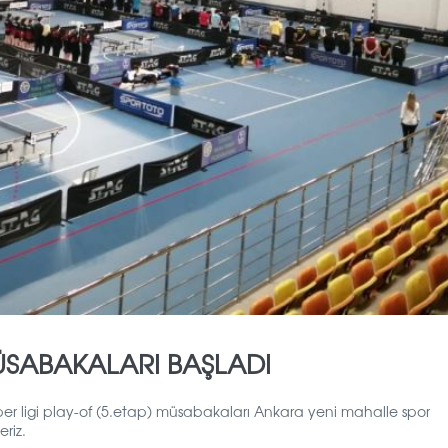
MÜSABAKALARI BAŞLADI
üper ligi play-of (5.etap) müsabakaları Ankara yeni mahalle spor
riz.