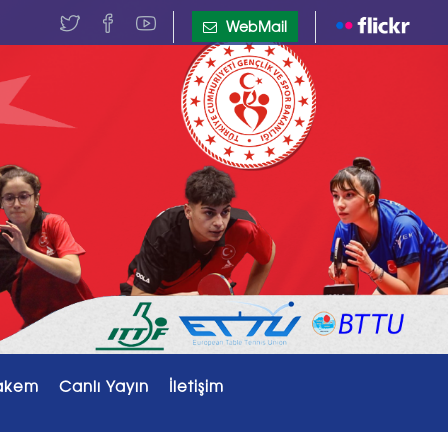
WebMail
akem
Canlı Yayın
İletişim