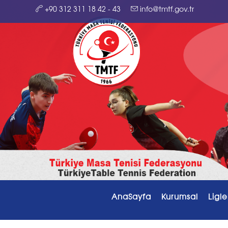
+90 312 311 18 42 - 43
info@tmtf.gov.tr
AnaSayfa
Kurumsal
Ligle