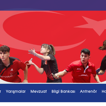
r
Yarışmalar
Mevzuat
Bilgi Bankası
Antrenör
H