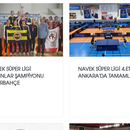
K SÜPER LİGİ
NAVEK SÜPER LIGI 4.E
INLAR ŞAMPİYONU
ANKARA'DA TAMAML
ERBAHÇE