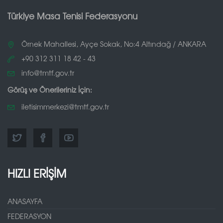
Türkiye Masa Tenisi Federasyonu
Örnek Mahallesi, Ayçe Sokak, No:4 Altındağ / ANKARA
+90 312 311 18 42 - 43
info@tmtf.gov.tr
Görüş ve Önerileriniz İçin:
iletisimmerkezi@tmtf.gov.tr
HIZLI ERİŞİM
ANASAYFA
FEDERASYON