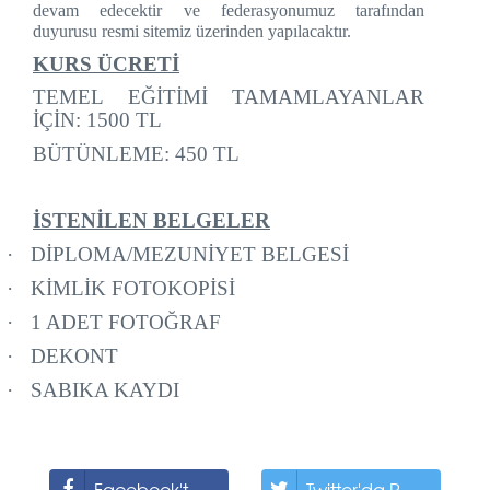
devam edecektir ve federasyonumuz tarafından
duyurusu resmi sitemiz üzerinden yapılacaktır.
KURS ÜCRETİ
TEMEL EĞİTİMİ TAMAMLAYANLAR
İÇİN: 1500 TL
BÜTÜNLEME: 450 TL
İSTENİLEN BELGELER
·
DİPLOMA/MEZUNİYET BELGESİ
·
KİMLİK FOTOKOPİSİ
·
1 ADET FOTOĞRAF
·
DEKONT
·
SABIKA KAYDI
Facebook'ta Paylaş
Twitter'da Paylaş