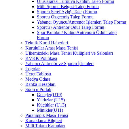
Uluslararası Turnuva Katılım Talep Formu
Milli Sporcu Belgesi Talep Formu
Sporcu Şeref Aylığı Talep Formu
Sporcu Özgeçmiş Talep Formu
Yabancı Oyuncu/Antrenör İşlemleri Talep Formu
Sporcu / Antrenör Ödül Talep Formu
Spor Kulübü / Kulüp Antrenörü Ödül Talep
Formu
Teknik Kurul Haberleri
Kurulullar Arası Masa Tenisi
Ülkemizdeki Masa Tenisi Kulüpleri ve Salonları
KVKK Politikası
Yabancı Antrenör ve Sporcu İşlemleri
Logolar
Ücret Tablosu
Medya Odası
Banka Hesapları
Sporcu Portalı
Gençler(U19)
Yıldızlar (U15)
Küçükler (U13)
Minikler(U11)
Paralimpik Masa Tenisi
Konaklama Bilgileri
Milli Takım Kampları