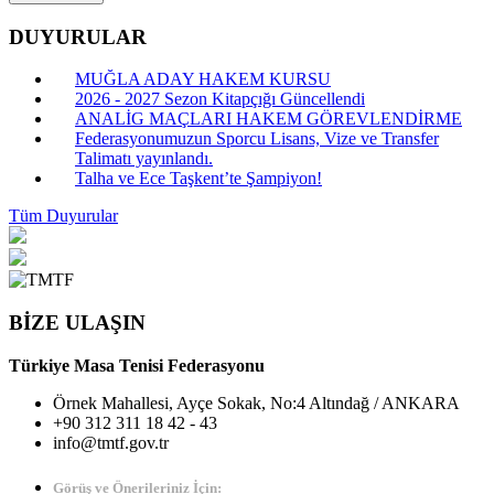
DUYURULAR
MUĞLA ADAY HAKEM KURSU
2026 - 2027 Sezon Kitapçığı Güncellendi
ANALİG MAÇLARI HAKEM GÖREVLENDİRME
Federasyonumuzun Sporcu Lisans, Vize ve Transfer
Talimatı yayınlandı.
Talha ve Ece Taşkent’te Şampiyon!
Tüm Duyurular
BİZE ULAŞIN
Türkiye Masa Tenisi Federasyonu
Örnek Mahallesi, Ayçe Sokak, No:4 Altındağ / ANKARA
+90 312 311 18 42 - 43
info@tmtf.gov.tr
Görüş ve Önerileriniz İçin: