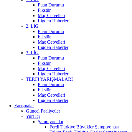
Puan Durumu
Fikstür
Maç Cetvelleri
Ligden Haberler
2. LİG
Puan Durumu
Fikstür
Maç Cetvelleri
Ligden Haberler
3. LİG
Puan Durumu
Fikstür
Maç Cetvelleri
Ligden Haberler
TERFİ YARIŞMALARI
Puan Durumu
Fikstür
Maç Cetvelleri
Ligden Haberler
Yarışmalar
Güncel Faaliyetler
Yurt İçi
Şampiyonalar
Ferdi Türkiye Büyükler Şampiyonası