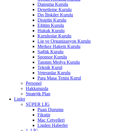
Danışma Kurulu
Denetleme Kurulu
Dış İlişkiler Kurulu
Disiplin Kurulu
Eğitim Kurulu
Hukuk Kurulu
Kuruluşlar Kurulu
Lig ve Organizasyon Kurulu
Merkez Hakem Kurulu
Sağlık Kurulu
Sponsor Kurulu
Tanıtım Medya Kurulu
Teknik Kurul
Veteranlar Kurulu
Para Masa Tenisi Kurul
Personel
Hakkımızda
Stratejik Plan
Ligler
SÜPER LİG
Puan Durumu
Fikstür
Maç Cetvelleri
Ligden Haberler
1. LİG