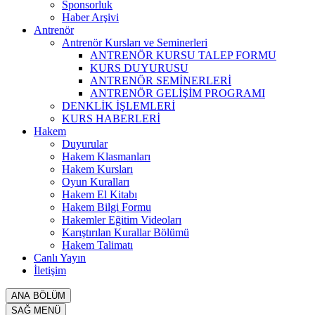
Sponsorluk
Haber Arşivi
Antrenör
Antrenör Kursları ve Seminerleri
ANTRENÖR KURSU TALEP FORMU
KURS DUYURUSU
ANTRENÖR SEMİNERLERİ
ANTRENÖR GELİŞİM PROGRAMI
DENKLİK İŞLEMLERİ
KURS HABERLERİ
Hakem
Duyurular
Hakem Klasmanları
Hakem Kursları
Oyun Kuralları
Hakem El Kitabı
Hakem Bilgi Formu
Hakemler Eğitim Videoları
Karıştırılan Kurallar Bölümü
Hakem Talimatı
Canlı Yayın
İletişim
ANA BÖLÜM
SAĞ MENÜ