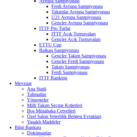
Avrupa Şampiyonası
Ferdi Avrupa Şampiyonası
Takımlar Avrupa Şampiyonası
U21 Avrupa Şampiyonası
Gençler Avrupa Şampiyonası
ITTF Pro Turlar
ITTF Açık Turnuvaları
Gençler Açık Turnuvaları
ETTU Cup
Balkan Şampiyonası
Gençler Takım Şampiyonası
Gençler Ferdi Şampiyonası
Takım Şampiyonası
Ferdi Şampiyonası
ITTF Ranking
Mevzuat
Ana Statü
Talimatlar
Yönergeler
Milli Takım Seçme Kriterleri
Boş Müsabaka Cetvelleri
Özel Salon Yeterlilik Belgesi Evrakları
Yasaklı Maddeler
Bilgi Bankası
Dokümanlar