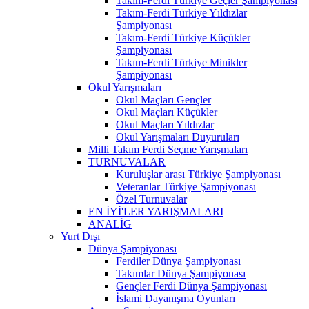
Takım-Ferdi Türkiye Geçler Şampiyonası
Takım-Ferdi Türkiye Yıldızlar
Şampiyonası
Takım-Ferdi Türkiye Küçükler
Şampiyonası
Takım-Ferdi Türkiye Minikler
Şampiyonası
Okul Yarışmaları
Okul Maçları Gençler
Okul Maçları Küçükler
Okul Maçları Yıldızlar
Okul Yarışmaları Duyuruları
Milli Takım Ferdi Seçme Yarışmaları
TURNUVALAR
Kuruluşlar arası Türkiye Şampiyonası
Veteranlar Türkiye Şampiyonası
Özel Turnuvalar
EN İYİ'LER YARIŞMALARI
ANALİG
Yurt Dışı
Dünya Şampiyonası
Ferdiler Dünya Şampiyonası
Takımlar Dünya Şampiyonası
Gençler Ferdi Dünya Şampiyonası
İslami Dayanışma Oyunları