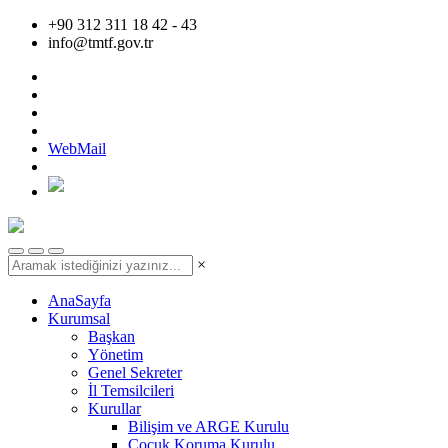
+90 312 311 18 42 - 43
info@tmtf.gov.tr
WebMail
×
AnaSayfa
Kurumsal
Başkan
Yönetim
Genel Sekreter
İl Temsilcileri
Kurullar
Bilişim ve ARGE Kurulu
Çocuk Koruma Kurulu