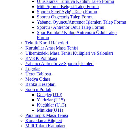
Uluslararası Turnuva Katılım Talep Formu
Milli Sporcu Belgesi Talep Formu
Sporcu Şeref Aylığı Talep Formu
Sporcu Özgeçmiş Talep Formu
Yabancı Oyuncu/Antrenör İşlemleri Talep Formu
Sporcu / Antrenör Ödül Talep Formu
Spor Kulübü / Kulüp Antrenörü Ödül Talep
Formu
Teknik Kurul Haberleri
Kurulullar Arası Masa Tenisi
Ülkemizdeki Masa Tenisi Kulüpleri ve Salonları
KVKK Politikası
Yabancı Antrenör ve Sporcu İşlemleri
Logolar
Ücret Tablosu
Medya Odası
Banka Hesapları
Sporcu Portalı
Gençler(U19)
Yıldızlar (U15)
Küçükler (U13)
Minikler(U11)
Paralimpik Masa Tenisi
Konaklama Bilgileri
Milli Takım Kampları