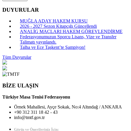
DUYURULAR
MUĞLA ADAY HAKEM KURSU
2026 - 2027 Sezon Kitapçığı Güncellendi
ANALİG MAÇLARI HAKEM GÖREVLENDİRME
Federasyonumuzun Sporcu Lisans, Vize ve Transfer
Talimatı yayınlandı.
Talha ve Ece Taşkent’te Şampiyon!
Tüm Duyurular
BİZE ULAŞIN
Türkiye Masa Tenisi Federasyonu
Örnek Mahallesi, Ayçe Sokak, No:4 Altındağ / ANKARA
+90 312 311 18 42 - 43
info@tmtf.gov.tr
Görüş ve Önerileriniz İçin: