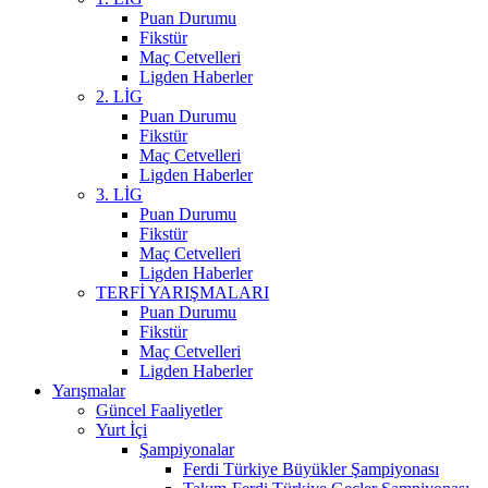
Puan Durumu
Fikstür
Maç Cetvelleri
Ligden Haberler
2. LİG
Puan Durumu
Fikstür
Maç Cetvelleri
Ligden Haberler
3. LİG
Puan Durumu
Fikstür
Maç Cetvelleri
Ligden Haberler
TERFİ YARIŞMALARI
Puan Durumu
Fikstür
Maç Cetvelleri
Ligden Haberler
Yarışmalar
Güncel Faaliyetler
Yurt İçi
Şampiyonalar
Ferdi Türkiye Büyükler Şampiyonası