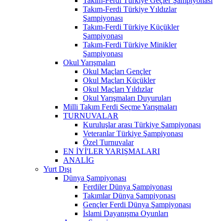
Takım-Ferdi Türkiye Geçler Şampiyonası
Takım-Ferdi Türkiye Yıldızlar
Şampiyonası
Takım-Ferdi Türkiye Küçükler
Şampiyonası
Takım-Ferdi Türkiye Minikler
Şampiyonası
Okul Yarışmaları
Okul Maçları Gençler
Okul Maçları Küçükler
Okul Maçları Yıldızlar
Okul Yarışmaları Duyuruları
Milli Takım Ferdi Seçme Yarışmaları
TURNUVALAR
Kuruluşlar arası Türkiye Şampiyonası
Veteranlar Türkiye Şampiyonası
Özel Turnuvalar
EN İYİ'LER YARIŞMALARI
ANALİG
Yurt Dışı
Dünya Şampiyonası
Ferdiler Dünya Şampiyonası
Takımlar Dünya Şampiyonası
Gençler Ferdi Dünya Şampiyonası
İslami Dayanışma Oyunları