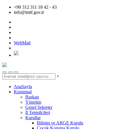
+90 312 311 18 42 - 43
info@tmtf.gov.tr
WebMail
×
AnaSayfa
Kurumsal
Başkan
Yönetim
Genel Sekreter
İl Temsilcileri
Kurullar
Bilişim ve ARGE Kurulu
Çocuk Koruma Kurulu