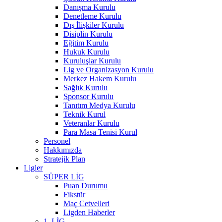
Danışma Kurulu
Denetleme Kurulu
Dış İlişkiler Kurulu
Disiplin Kurulu
Eğitim Kurulu
Hukuk Kurulu
Kuruluşlar Kurulu
Lig ve Organizasyon Kurulu
Merkez Hakem Kurulu
Sağlık Kurulu
Sponsor Kurulu
Tanıtım Medya Kurulu
Teknik Kurul
Veteranlar Kurulu
Para Masa Tenisi Kurul
Personel
Hakkımızda
Stratejik Plan
Ligler
SÜPER LİG
Puan Durumu
Fikstür
Maç Cetvelleri
Ligden Haberler
1. LİG