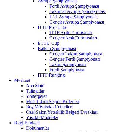
Avrupa Şampiyonası
Ferdi Avrupa Şampiyonası
Takımlar Avrupa Şampiyonası
U21 Avrupa Şampiyonası
Gençler Avrupa Şampiyonası
ITTF Pro Turlar
ITTF Açık Turnuvaları
Gençler Açık Turnuvaları
ETTU Cup
Balkan Şampiyonası
Gençler Takım Şampiyonası
Gençler Ferdi Şampiyonası
Takım Şampiyonası
Ferdi Şampiyonası
ITTF Ranking
Mevzuat
Ana Statü
Talimatlar
Yönergeler
Milli Takım Seçme Kriterleri
Boş Müsabaka Cetvelleri
Özel Salon Yeterlilik Belgesi Evrakları
Yasaklı Maddeler
Bilgi Bankası
Dokümanlar