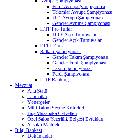
Avrupa Şampiyonası
Ferdi Avrupa Şampiyonası
Takımlar Avrupa Şampiyonası
U21 Avrupa Şampiyonası
Gençler Avrupa Şampiyonası
ITTF Pro Turlar
ITTF Açık Turnuvaları
Gençler Açık Turnuvaları
ETTU Cup
Balkan Şampiyonası
Gençler Takım Şampiyonası
Gençler Ferdi Şampiyonası
Takım Şampiyonası
Ferdi Şampiyonası
ITTF Ranking
Mevzuat
Ana Statü
Talimatlar
Yönergeler
Milli Takım Seçme Kriterleri
Boş Müsabaka Cetvelleri
Özel Salon Yeterlilik Belgesi Evrakları
Yasaklı Maddeler
Bilgi Bankası
Dokümanlar