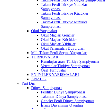
Takım-Ferdi Türkiye Geçler Şampiyonası
Takım-Ferdi Türkiye Yıldızlar
Şampiyonası
Takım-Ferdi Türkiye Küçükler
Şampiyonası
Takım-Ferdi Türkiye Minikler
Şampiyonası
Okul Yarışmaları
Okul Maçları Gençler
Okul Maçları Küçükler
Okul Maçları Yıldızlar
Okul Yarışmaları Duyuruları
Milli Takım Ferdi Seçme Yarışmaları
TURNUVALAR
Kuruluşlar arası Türkiye Şampiyonası
Veteranlar Türkiye Şampiyonası
Özel Turnuvalar
EN İYİ'LER YARIŞMALARI
ANALİG
Yurt Dışı
Dünya Şampiyonası
Ferdiler Dünya Şampiyonası
Takımlar Dünya Şampiyonası
Gençler Ferdi Dünya Şampiyonası
İslami Dayanışma Oyunları