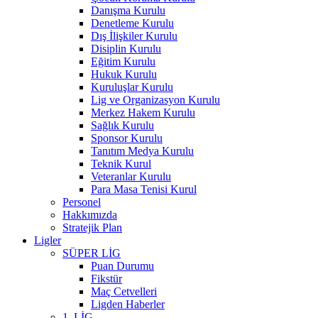
Danışma Kurulu
Denetleme Kurulu
Dış İlişkiler Kurulu
Disiplin Kurulu
Eğitim Kurulu
Hukuk Kurulu
Kuruluşlar Kurulu
Lig ve Organizasyon Kurulu
Merkez Hakem Kurulu
Sağlık Kurulu
Sponsor Kurulu
Tanıtım Medya Kurulu
Teknik Kurul
Veteranlar Kurulu
Para Masa Tenisi Kurul
Personel
Hakkımızda
Stratejik Plan
Ligler
SÜPER LİG
Puan Durumu
Fikstür
Maç Cetvelleri
Ligden Haberler
1. LİG