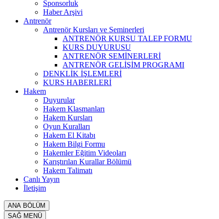
Sponsorluk
Haber Arşivi
Antrenör
Antrenör Kursları ve Seminerleri
ANTRENÖR KURSU TALEP FORMU
KURS DUYURUSU
ANTRENÖR SEMİNERLERİ
ANTRENÖR GELİŞİM PROGRAMI
DENKLİK İŞLEMLERİ
KURS HABERLERİ
Hakem
Duyurular
Hakem Klasmanları
Hakem Kursları
Oyun Kuralları
Hakem El Kitabı
Hakem Bilgi Formu
Hakemler Eğitim Videoları
Karıştırılan Kurallar Bölümü
Hakem Talimatı
Canlı Yayın
İletişim
ANA BÖLÜM
SAĞ MENÜ