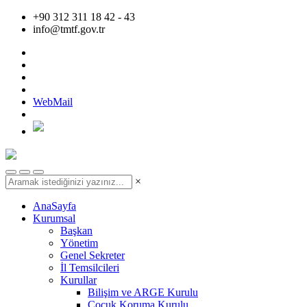
+90 312 311 18 42 - 43
info@tmtf.gov.tr
WebMail
×
AnaSayfa
Kurumsal
Başkan
Yönetim
Genel Sekreter
İl Temsilcileri
Kurullar
Bilişim ve ARGE Kurulu
Çocuk Koruma Kurulu