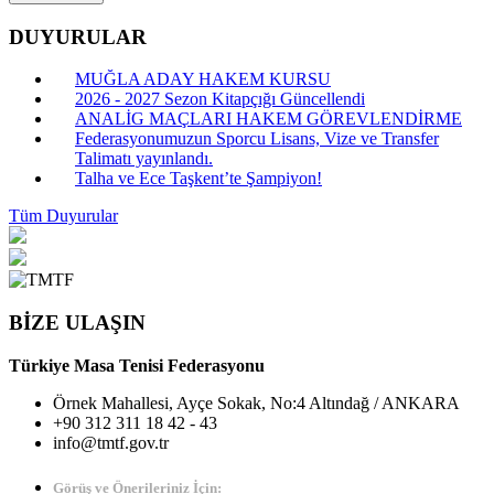
DUYURULAR
MUĞLA ADAY HAKEM KURSU
2026 - 2027 Sezon Kitapçığı Güncellendi
ANALİG MAÇLARI HAKEM GÖREVLENDİRME
Federasyonumuzun Sporcu Lisans, Vize ve Transfer
Talimatı yayınlandı.
Talha ve Ece Taşkent’te Şampiyon!
Tüm Duyurular
BİZE ULAŞIN
Türkiye Masa Tenisi Federasyonu
Örnek Mahallesi, Ayçe Sokak, No:4 Altındağ / ANKARA
+90 312 311 18 42 - 43
info@tmtf.gov.tr
Görüş ve Önerileriniz İçin: