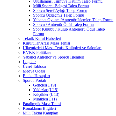
Uluslararası Turnuva Katılım Talep Formu
Milli Sporcu Belgesi Talep Formu
Sporcu Şeref Aylığı Talep Formu
Sporcu Özgeçmiş Talep Formu
Yabancı Oyuncu/Antrenör İşlemleri Talep Formu
Sporcu / Antrenör Ödül Talep Formu
Spor Kulübü / Kulüp Antrenörü Ödül Talep
Formu
Teknik Kurul Haberleri
Kurulullar Arası Masa Tenisi
Ülkemizdeki Masa Tenisi Kulüpleri ve Salonları
KVKK Politikası
Yabancı Antrenör ve Sporcu İşlemleri
Logolar
Ücret Tablosu
Medya Odası
Banka Hesapları
Sporcu Portalı
Gençler(U19)
Yıldızlar (U15)
Küçükler (U13)
Minikler(U11)
Paralimpik Masa Tenisi
Konaklama Bilgileri
Milli Takım Kampları