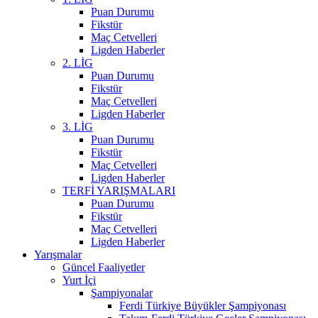
Puan Durumu
Fikstür
Maç Cetvelleri
Ligden Haberler
2. LİG
Puan Durumu
Fikstür
Maç Cetvelleri
Ligden Haberler
3. LİG
Puan Durumu
Fikstür
Maç Cetvelleri
Ligden Haberler
TERFİ YARIŞMALARI
Puan Durumu
Fikstür
Maç Cetvelleri
Ligden Haberler
Yarışmalar
Güncel Faaliyetler
Yurt İçi
Şampiyonalar
Ferdi Türkiye Büyükler Şampiyonası