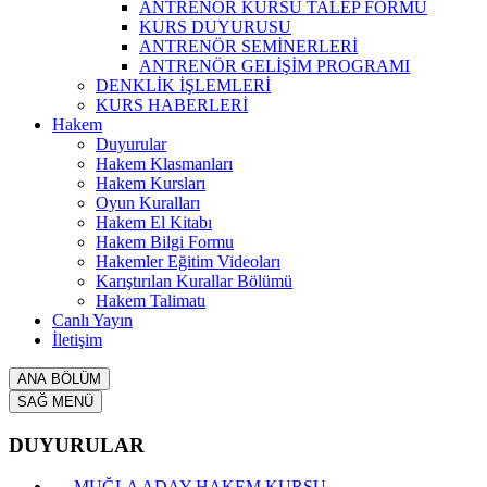
ANTRENÖR KURSU TALEP FORMU
KURS DUYURUSU
ANTRENÖR SEMİNERLERİ
ANTRENÖR GELİŞİM PROGRAMI
DENKLİK İŞLEMLERİ
KURS HABERLERİ
Hakem
Duyurular
Hakem Klasmanları
Hakem Kursları
Oyun Kuralları
Hakem El Kitabı
Hakem Bilgi Formu
Hakemler Eğitim Videoları
Karıştırılan Kurallar Bölümü
Hakem Talimatı
Canlı Yayın
İletişim
ANA BÖLÜM
SAĞ MENÜ
DUYURULAR
MUĞLA ADAY HAKEM KURSU