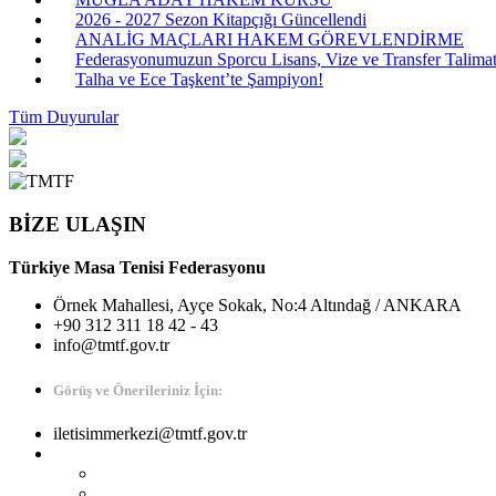
2026 - 2027 Sezon Kitapçığı Güncellendi
ANALİG MAÇLARI HAKEM GÖREVLENDİRME
Federasyonumuzun Sporcu Lisans, Vize ve Transfer Talimatı
Talha ve Ece Taşkent’te Şampiyon!
Tüm Duyurular
BİZE ULAŞIN
Türkiye Masa Tenisi Federasyonu
Örnek Mahallesi, Ayçe Sokak, No:4 Altındağ / ANKARA
+90 312 311 18 42 - 43
info@tmtf.gov.tr
Görüş ve Önerileriniz İçin:
iletisimmerkezi@tmtf.gov.tr