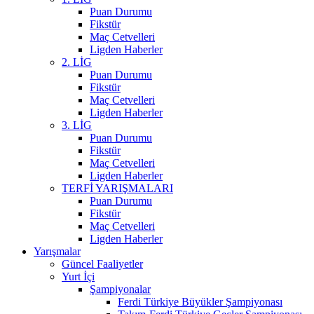
Puan Durumu
Fikstür
Maç Cetvelleri
Ligden Haberler
2. LİG
Puan Durumu
Fikstür
Maç Cetvelleri
Ligden Haberler
3. LİG
Puan Durumu
Fikstür
Maç Cetvelleri
Ligden Haberler
TERFİ YARIŞMALARI
Puan Durumu
Fikstür
Maç Cetvelleri
Ligden Haberler
Yarışmalar
Güncel Faaliyetler
Yurt İçi
Şampiyonalar
Ferdi Türkiye Büyükler Şampiyonası