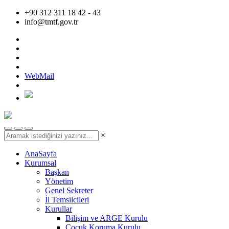
+90 312 311 18 42 - 43
info@tmtf.gov.tr
WebMail
×
AnaSayfa
Kurumsal
Başkan
Yönetim
Genel Sekreter
İl Temsilcileri
Kurullar
Bilişim ve ARGE Kurulu
Çocuk Koruma Kurulu