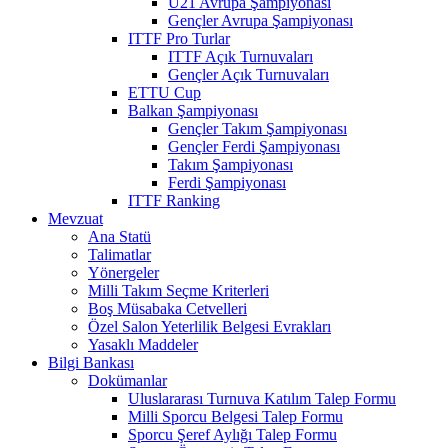
U21 Avrupa Şampiyonası
Gençler Avrupa Şampiyonası
ITTF Pro Turlar
ITTF Açık Turnuvaları
Gençler Açık Turnuvaları
ETTU Cup
Balkan Şampiyonası
Gençler Takım Şampiyonası
Gençler Ferdi Şampiyonası
Takım Şampiyonası
Ferdi Şampiyonası
ITTF Ranking
Mevzuat
Ana Statü
Talimatlar
Yönergeler
Milli Takım Seçme Kriterleri
Boş Müsabaka Cetvelleri
Özel Salon Yeterlilik Belgesi Evrakları
Yasaklı Maddeler
Bilgi Bankası
Dokümanlar
Uluslararası Turnuva Katılım Talep Formu
Milli Sporcu Belgesi Talep Formu
Sporcu Şeref Aylığı Talep Formu