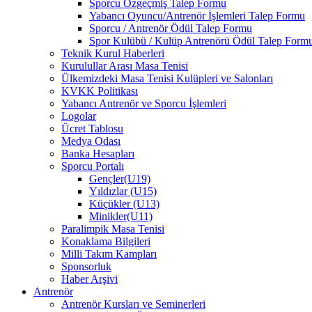
Sporcu Özgeçmiş Talep Formu
Yabancı Oyuncu/Antrenör İşlemleri Talep Formu
Sporcu / Antrenör Ödül Talep Formu
Spor Kulübü / Kulüp Antrenörü Ödül Talep Form
Teknik Kurul Haberleri
Kurulullar Arası Masa Tenisi
Ülkemizdeki Masa Tenisi Kulüpleri ve Salonları
KVKK Politikası
Yabancı Antrenör ve Sporcu İşlemleri
Logolar
Ücret Tablosu
Medya Odası
Banka Hesapları
Sporcu Portalı
Gençler(U19)
Yıldızlar (U15)
Küçükler (U13)
Minikler(U11)
Paralimpik Masa Tenisi
Konaklama Bilgileri
Milli Takım Kampları
Sponsorluk
Haber Arşivi
Antrenör
Antrenör Kursları ve Seminerleri