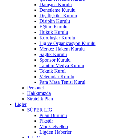
Danışma Kurulu
Denetleme Kurulu
Dış İlişkiler Kurulu
Disiplin Kurulu
Eğitim Kurulu
Hukuk Kurulu
Kuruluşlar Kurulu
Lig ve Organizasyon Kurulu
Merkez Hakem Kurulu
Sağlık Kurulu
Sponsor Kurulu
Tanıtım Medya Kurulu
Teknik Kurul
Veteranlar Kurulu
Para Masa Tenisi Kurul
Personel
Hakkımızda
Stratejik Plan
Ligler
SÜPER LİG
Puan Durumu
Fikstür
Maç Cetvelleri
Ligden Haberler
1. LİG