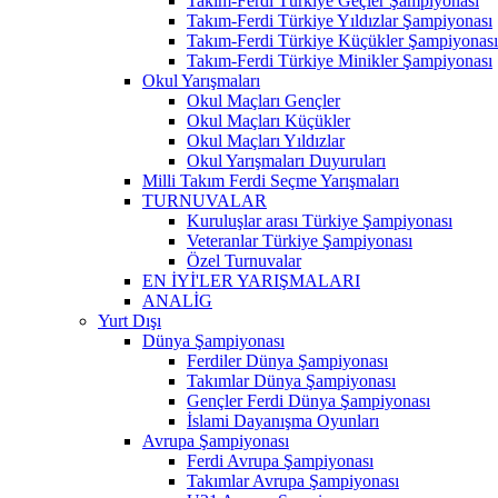
Takım-Ferdi Türkiye Geçler Şampiyonası
Takım-Ferdi Türkiye Yıldızlar Şampiyonası
Takım-Ferdi Türkiye Küçükler Şampiyonası
Takım-Ferdi Türkiye Minikler Şampiyonası
Okul Yarışmaları
Okul Maçları Gençler
Okul Maçları Küçükler
Okul Maçları Yıldızlar
Okul Yarışmaları Duyuruları
Milli Takım Ferdi Seçme Yarışmaları
TURNUVALAR
Kuruluşlar arası Türkiye Şampiyonası
Veteranlar Türkiye Şampiyonası
Özel Turnuvalar
EN İYİ'LER YARIŞMALARI
ANALİG
Yurt Dışı
Dünya Şampiyonası
Ferdiler Dünya Şampiyonası
Takımlar Dünya Şampiyonası
Gençler Ferdi Dünya Şampiyonası
İslami Dayanışma Oyunları
Avrupa Şampiyonası
Ferdi Avrupa Şampiyonası
Takımlar Avrupa Şampiyonası