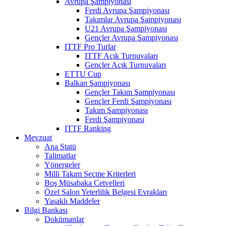
Avrupa Şampiyonası
Ferdi Avrupa Şampiyonası
Takımlar Avrupa Şampiyonası
U21 Avrupa Şampiyonası
Gençler Avrupa Şampiyonası
ITTF Pro Turlar
ITTF Açık Turnuvaları
Gençler Açık Turnuvaları
ETTU Cup
Balkan Şampiyonası
Gençler Takım Şampiyonası
Gençler Ferdi Şampiyonası
Takım Şampiyonası
Ferdi Şampiyonası
ITTF Ranking
Mevzuat
Ana Statü
Talimatlar
Yönergeler
Milli Takım Seçme Kriterleri
Boş Müsabaka Cetvelleri
Özel Salon Yeterlilik Belgesi Evrakları
Yasaklı Maddeler
Bilgi Bankası
Dokümanlar