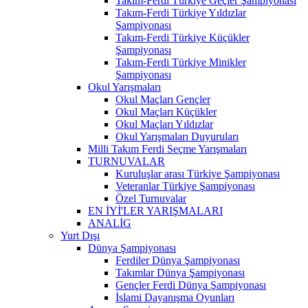
Takım-Ferdi Türkiye Geçler Şampiyonası
Takım-Ferdi Türkiye Yıldızlar
Şampiyonası
Takım-Ferdi Türkiye Küçükler
Şampiyonası
Takım-Ferdi Türkiye Minikler
Şampiyonası
Okul Yarışmaları
Okul Maçları Gençler
Okul Maçları Küçükler
Okul Maçları Yıldızlar
Okul Yarışmaları Duyuruları
Milli Takım Ferdi Seçme Yarışmaları
TURNUVALAR
Kuruluşlar arası Türkiye Şampiyonası
Veteranlar Türkiye Şampiyonası
Özel Turnuvalar
EN İYİ'LER YARIŞMALARI
ANALİG
Yurt Dışı
Dünya Şampiyonası
Ferdiler Dünya Şampiyonası
Takımlar Dünya Şampiyonası
Gençler Ferdi Dünya Şampiyonası
İslami Dayanışma Oyunları