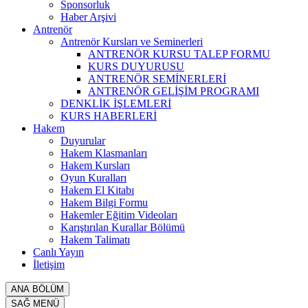
Sponsorluk
Haber Arşivi
Antrenör
Antrenör Kursları ve Seminerleri
ANTRENÖR KURSU TALEP FORMU
KURS DUYURUSU
ANTRENÖR SEMİNERLERİ
ANTRENÖR GELİŞİM PROGRAMI
DENKLİK İŞLEMLERİ
KURS HABERLERİ
Hakem
Duyurular
Hakem Klasmanları
Hakem Kursları
Oyun Kuralları
Hakem El Kitabı
Hakem Bilgi Formu
Hakemler Eğitim Videoları
Karıştırılan Kurallar Bölümü
Hakem Talimatı
Canlı Yayın
İletişim
ANA BÖLÜM
SAĞ MENÜ