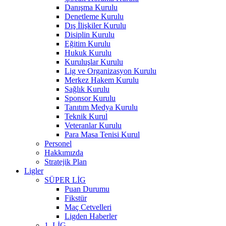
Danışma Kurulu
Denetleme Kurulu
Dış İlişkiler Kurulu
Disiplin Kurulu
Eğitim Kurulu
Hukuk Kurulu
Kuruluşlar Kurulu
Lig ve Organizasyon Kurulu
Merkez Hakem Kurulu
Sağlık Kurulu
Sponsor Kurulu
Tanıtım Medya Kurulu
Teknik Kurul
Veteranlar Kurulu
Para Masa Tenisi Kurul
Personel
Hakkımızda
Stratejik Plan
Ligler
SÜPER LİG
Puan Durumu
Fikstür
Maç Cetvelleri
Ligden Haberler
1. LİG