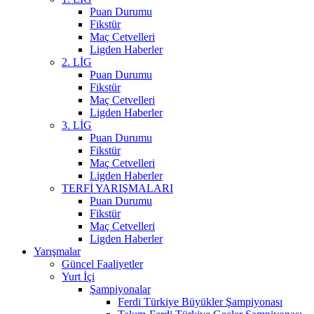
Puan Durumu
Fikstür
Maç Cetvelleri
Ligden Haberler
2. LİG
Puan Durumu
Fikstür
Maç Cetvelleri
Ligden Haberler
3. LİG
Puan Durumu
Fikstür
Maç Cetvelleri
Ligden Haberler
TERFİ YARIŞMALARI
Puan Durumu
Fikstür
Maç Cetvelleri
Ligden Haberler
Yarışmalar
Güncel Faaliyetler
Yurt İçi
Şampiyonalar
Ferdi Türkiye Büyükler Şampiyonası