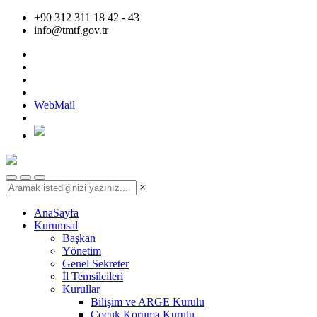
+90 312 311 18 42 - 43
info@tmtf.gov.tr
WebMail
×
AnaSayfa
Kurumsal
Başkan
Yönetim
Genel Sekreter
İl Temsilcileri
Kurullar
Bilişim ve ARGE Kurulu
Çocuk Koruma Kurulu