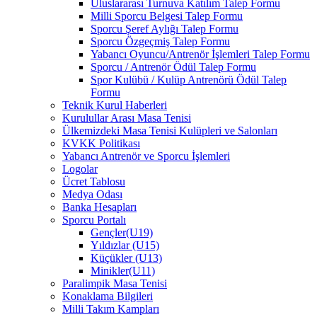
Uluslararası Turnuva Katılım Talep Formu
Milli Sporcu Belgesi Talep Formu
Sporcu Şeref Aylığı Talep Formu
Sporcu Özgeçmiş Talep Formu
Yabancı Oyuncu/Antrenör İşlemleri Talep Formu
Sporcu / Antrenör Ödül Talep Formu
Spor Kulübü / Kulüp Antrenörü Ödül Talep
Formu
Teknik Kurul Haberleri
Kurulullar Arası Masa Tenisi
Ülkemizdeki Masa Tenisi Kulüpleri ve Salonları
KVKK Politikası
Yabancı Antrenör ve Sporcu İşlemleri
Logolar
Ücret Tablosu
Medya Odası
Banka Hesapları
Sporcu Portalı
Gençler(U19)
Yıldızlar (U15)
Küçükler (U13)
Minikler(U11)
Paralimpik Masa Tenisi
Konaklama Bilgileri
Milli Takım Kampları