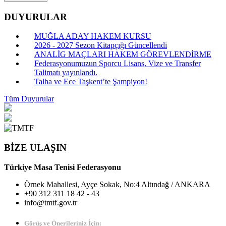
DUYURULAR
MUĞLA ADAY HAKEM KURSU
2026 - 2027 Sezon Kitapçığı Güncellendi
ANALİG MAÇLARI HAKEM GÖREVLENDİRME
Federasyonumuzun Sporcu Lisans, Vize ve Transfer
Talimatı yayınlandı.
Talha ve Ece Taşkent’te Şampiyon!
Tüm Duyurular
BİZE ULAŞIN
Türkiye Masa Tenisi Federasyonu
Örnek Mahallesi, Ayçe Sokak, No:4 Altındağ / ANKARA
+90 312 311 18 42 - 43
info@tmtf.gov.tr
Görüş ve Önerileriniz İçin: