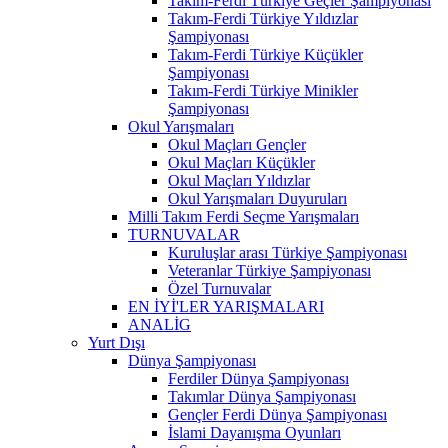
Takım-Ferdi Türkiye Geçler Şampiyonası
Takım-Ferdi Türkiye Yıldızlar
Şampiyonası
Takım-Ferdi Türkiye Küçükler
Şampiyonası
Takım-Ferdi Türkiye Minikler
Şampiyonası
Okul Yarışmaları
Okul Maçları Gençler
Okul Maçları Küçükler
Okul Maçları Yıldızlar
Okul Yarışmaları Duyuruları
Milli Takım Ferdi Seçme Yarışmaları
TURNUVALAR
Kuruluşlar arası Türkiye Şampiyonası
Veteranlar Türkiye Şampiyonası
Özel Turnuvalar
EN İYİ'LER YARIŞMALARI
ANALİG
Yurt Dışı
Dünya Şampiyonası
Ferdiler Dünya Şampiyonası
Takımlar Dünya Şampiyonası
Gençler Ferdi Dünya Şampiyonası
İslami Dayanışma Oyunları