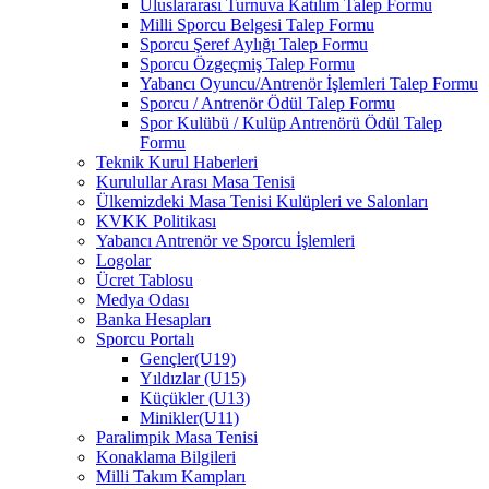
Uluslararası Turnuva Katılım Talep Formu
Milli Sporcu Belgesi Talep Formu
Sporcu Şeref Aylığı Talep Formu
Sporcu Özgeçmiş Talep Formu
Yabancı Oyuncu/Antrenör İşlemleri Talep Formu
Sporcu / Antrenör Ödül Talep Formu
Spor Kulübü / Kulüp Antrenörü Ödül Talep
Formu
Teknik Kurul Haberleri
Kurulullar Arası Masa Tenisi
Ülkemizdeki Masa Tenisi Kulüpleri ve Salonları
KVKK Politikası
Yabancı Antrenör ve Sporcu İşlemleri
Logolar
Ücret Tablosu
Medya Odası
Banka Hesapları
Sporcu Portalı
Gençler(U19)
Yıldızlar (U15)
Küçükler (U13)
Minikler(U11)
Paralimpik Masa Tenisi
Konaklama Bilgileri
Milli Takım Kampları