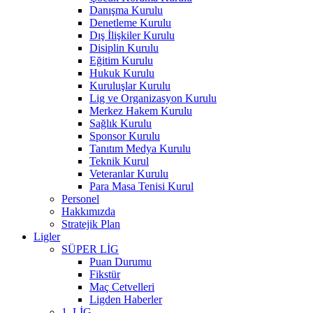
Danışma Kurulu
Denetleme Kurulu
Dış İlişkiler Kurulu
Disiplin Kurulu
Eğitim Kurulu
Hukuk Kurulu
Kuruluşlar Kurulu
Lig ve Organizasyon Kurulu
Merkez Hakem Kurulu
Sağlık Kurulu
Sponsor Kurulu
Tanıtım Medya Kurulu
Teknik Kurul
Veteranlar Kurulu
Para Masa Tenisi Kurul
Personel
Hakkımızda
Stratejik Plan
Ligler
SÜPER LİG
Puan Durumu
Fikstür
Maç Cetvelleri
Ligden Haberler
1. LİG