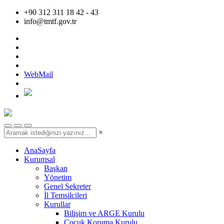
+90 312 311 18 42 - 43
info@tmtf.gov.tr
WebMail
×
AnaSayfa
Kurumsal
Başkan
Yönetim
Genel Sekreter
İl Temsilcileri
Kurullar
Bilişim ve ARGE Kurulu
Çocuk Koruma Kurulu