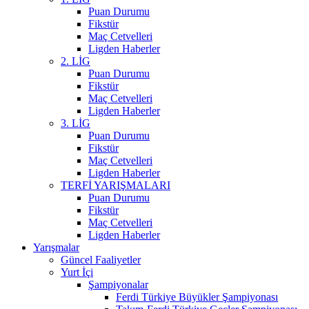
Puan Durumu
Fikstür
Maç Cetvelleri
Ligden Haberler
2. LİG
Puan Durumu
Fikstür
Maç Cetvelleri
Ligden Haberler
3. LİG
Puan Durumu
Fikstür
Maç Cetvelleri
Ligden Haberler
TERFİ YARIŞMALARI
Puan Durumu
Fikstür
Maç Cetvelleri
Ligden Haberler
Yarışmalar
Güncel Faaliyetler
Yurt İçi
Şampiyonalar
Ferdi Türkiye Büyükler Şampiyonası