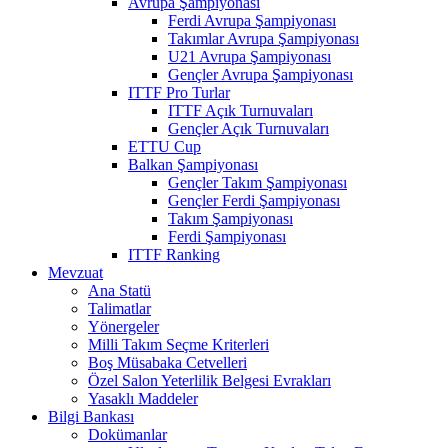
Avrupa Şampiyonası
Ferdi Avrupa Şampiyonası
Takımlar Avrupa Şampiyonası
U21 Avrupa Şampiyonası
Gençler Avrupa Şampiyonası
ITTF Pro Turlar
ITTF Açık Turnuvaları
Gençler Açık Turnuvaları
ETTU Cup
Balkan Şampiyonası
Gençler Takım Şampiyonası
Gençler Ferdi Şampiyonası
Takım Şampiyonası
Ferdi Şampiyonası
ITTF Ranking
Mevzuat
Ana Statü
Talimatlar
Yönergeler
Milli Takım Seçme Kriterleri
Boş Müsabaka Cetvelleri
Özel Salon Yeterlilik Belgesi Evrakları
Yasaklı Maddeler
Bilgi Bankası
Dokümanlar