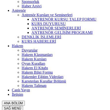
Sponsorluk
Haber Arşivi
Antrenör
Antrenör Kursları ve Seminerleri
ANTRENÖR KURSU TALEP FORMU
KURS DUYURUSU
ANTRENÖR SEMİNERLERİ
ANTRENÖR GELİŞİM PROGRAMI
DENKLİK İŞLEMLERİ
KURS HABERLERİ
Hakem
Duyurular
Hakem Klasmanları
Hakem Kursları
Oyun Kuralları
Hakem El Kitabı
Hakem Bilgi Formu
Hakemler Eğitim Videoları
Karıştırılan Kurallar Bölümü
Hakem Talimatı
Canlı Yayın
İletişim
ANA BÖLÜM
SAĞ MENÜ