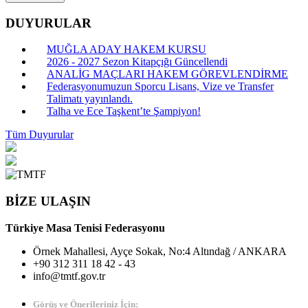
DUYURULAR
MUĞLA ADAY HAKEM KURSU
2026 - 2027 Sezon Kitapçığı Güncellendi
ANALİG MAÇLARI HAKEM GÖREVLENDİRME
Federasyonumuzun Sporcu Lisans, Vize ve Transfer
Talimatı yayınlandı.
Talha ve Ece Taşkent’te Şampiyon!
Tüm Duyurular
BİZE ULAŞIN
Türkiye Masa Tenisi Federasyonu
Örnek Mahallesi, Ayçe Sokak, No:4 Altındağ / ANKARA
+90 312 311 18 42 - 43
info@tmtf.gov.tr
Görüş ve Önerileriniz İçin: