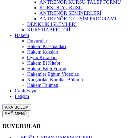
ANTRENÖR KURSU TALEP FORMU
KURS DUYURUSU
ANTRENÖR SEMİNERLERİ
ANTRENÖR GELİŞİM PROGRAMI
DENKLİK İŞLEMLERİ
KURS HABERLERİ
Hakem
Duyurular
Hakem Klasmanları
Hakem Kursları
Oyun Kuralları
Hakem El Kitabı
Hakem Bilgi Formu
Hakemler Eğitim Videoları
Karıştırılan Kurallar Bölümü
Hakem Talimatı
Canlı Yayın
İletişim
ANA BÖLÜM
SAĞ MENÜ
DUYURULAR
MUĞLA ADAY HAKEM KURSU