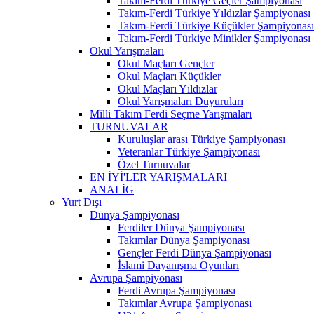
Takım-Ferdi Türkiye Geçler Şampiyonası
Takım-Ferdi Türkiye Yıldızlar Şampiyonası
Takım-Ferdi Türkiye Küçükler Şampiyonası
Takım-Ferdi Türkiye Minikler Şampiyonası
Okul Yarışmaları
Okul Maçları Gençler
Okul Maçları Küçükler
Okul Maçları Yıldızlar
Okul Yarışmaları Duyuruları
Milli Takım Ferdi Seçme Yarışmaları
TURNUVALAR
Kuruluşlar arası Türkiye Şampiyonası
Veteranlar Türkiye Şampiyonası
Özel Turnuvalar
EN İYİ'LER YARIŞMALARI
ANALİG
Yurt Dışı
Dünya Şampiyonası
Ferdiler Dünya Şampiyonası
Takımlar Dünya Şampiyonası
Gençler Ferdi Dünya Şampiyonası
İslami Dayanışma Oyunları
Avrupa Şampiyonası
Ferdi Avrupa Şampiyonası
Takımlar Avrupa Şampiyonası