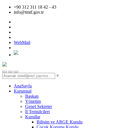
+90 312 311 18 42 - 43
info@tmtf.gov.tr
WebMail
×
AnaSayfa
Kurumsal
Başkan
Yönetim
Genel Sekreter
İl Temsilcileri
Kurullar
Bilişim ve ARGE Kurulu
Çocuk Koruma Kurulu