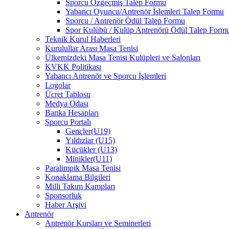
Sporcu Özgeçmiş Talep Formu
Yabancı Oyuncu/Antrenör İşlemleri Talep Formu
Sporcu / Antrenör Ödül Talep Formu
Spor Kulübü / Kulüp Antrenörü Ödül Talep Form
Teknik Kurul Haberleri
Kurulullar Arası Masa Tenisi
Ülkemizdeki Masa Tenisi Kulüpleri ve Salonları
KVKK Politikası
Yabancı Antrenör ve Sporcu İşlemleri
Logolar
Ücret Tablosu
Medya Odası
Banka Hesapları
Sporcu Portalı
Gençler(U19)
Yıldızlar (U15)
Küçükler (U13)
Minikler(U11)
Paralimpik Masa Tenisi
Konaklama Bilgileri
Milli Takım Kampları
Sponsorluk
Haber Arşivi
Antrenör
Antrenör Kursları ve Seminerleri