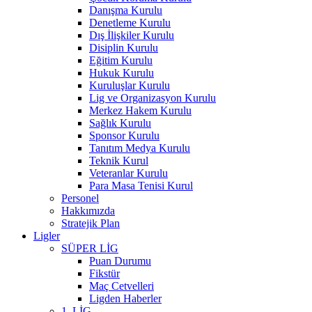
Danışma Kurulu
Denetleme Kurulu
Dış İlişkiler Kurulu
Disiplin Kurulu
Eğitim Kurulu
Hukuk Kurulu
Kuruluşlar Kurulu
Lig ve Organizasyon Kurulu
Merkez Hakem Kurulu
Sağlık Kurulu
Sponsor Kurulu
Tanıtım Medya Kurulu
Teknik Kurul
Veteranlar Kurulu
Para Masa Tenisi Kurul
Personel
Hakkımızda
Stratejik Plan
Ligler
SÜPER LİG
Puan Durumu
Fikstür
Maç Cetvelleri
Ligden Haberler
1. LİG