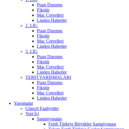
Puan Durumu
Fikstür
Maç Cetvelleri
Ligden Haberler
2. LİG
Puan Durumu
Fikstür
Maç Cetvelleri
Ligden Haberler
3. LİG
Puan Durumu
Fikstür
Maç Cetvelleri
Ligden Haberler
TERFİ YARIŞMALARI
Puan Durumu
Fikstür
Maç Cetvelleri
Ligden Haberler
Yarışmalar
Güncel Faaliyetler
Yurt İçi
Şampiyonalar
Ferdi Türkiye Büyükler Şampiyonası