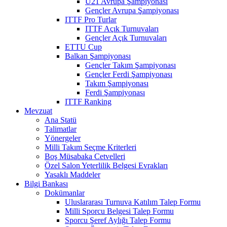
U21 Avrupa Şampiyonası
Gençler Avrupa Şampiyonası
ITTF Pro Turlar
ITTF Açık Turnuvaları
Gençler Açık Turnuvaları
ETTU Cup
Balkan Şampiyonası
Gençler Takım Şampiyonası
Gençler Ferdi Şampiyonası
Takım Şampiyonası
Ferdi Şampiyonası
ITTF Ranking
Mevzuat
Ana Statü
Talimatlar
Yönergeler
Milli Takım Seçme Kriterleri
Boş Müsabaka Cetvelleri
Özel Salon Yeterlilik Belgesi Evrakları
Yasaklı Maddeler
Bilgi Bankası
Dokümanlar
Uluslararası Turnuva Katılım Talep Formu
Milli Sporcu Belgesi Talep Formu
Sporcu Şeref Aylığı Talep Formu