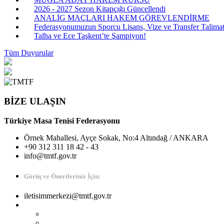
2026 - 2027 Sezon Kitapçığı Güncellendi
ANALİG MAÇLARI HAKEM GÖREVLENDİRME
Federasyonumuzun Sporcu Lisans, Vize ve Transfer Talimatı
Talha ve Ece Taşkent’te Şampiyon!
Tüm Duyurular
BİZE ULAŞIN
Türkiye Masa Tenisi Federasyonu
Örnek Mahallesi, Ayçe Sokak, No:4 Altındağ / ANKARA
+90 312 311 18 42 - 43
info@tmtf.gov.tr
Görüş ve Önerileriniz İçin:
iletisimmerkezi@tmtf.gov.tr