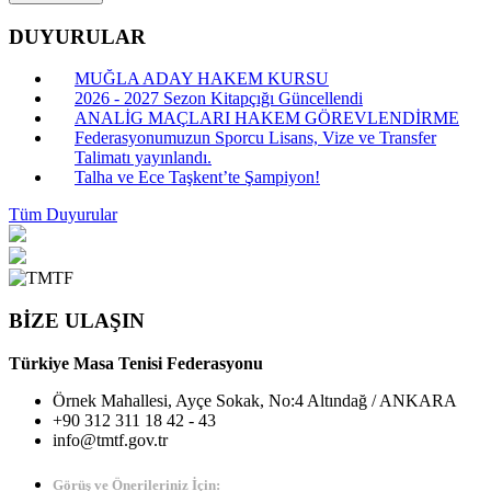
DUYURULAR
MUĞLA ADAY HAKEM KURSU
2026 - 2027 Sezon Kitapçığı Güncellendi
ANALİG MAÇLARI HAKEM GÖREVLENDİRME
Federasyonumuzun Sporcu Lisans, Vize ve Transfer
Talimatı yayınlandı.
Talha ve Ece Taşkent’te Şampiyon!
Tüm Duyurular
BİZE ULAŞIN
Türkiye Masa Tenisi Federasyonu
Örnek Mahallesi, Ayçe Sokak, No:4 Altındağ / ANKARA
+90 312 311 18 42 - 43
info@tmtf.gov.tr
Görüş ve Önerileriniz İçin: