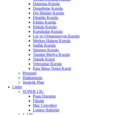
Danışma Kurulu
Denetleme Kurulu
Dış İlişkiler Kurulu
Disiplin Kurulu
Eğitim Kurulu
Hukuk Kurulu
Kuruluşlar Kurulu
Lig ve Organizasyon Kurulu
Merkez Hakem Kurulu
Sağlık Kurulu
Sponsor Kurulu
Tanıtım Medya Kurulu
Teknik Kurul
Veteranlar Kurulu
Para Masa Tenisi Kurul
Personel
Hakkımızda
Stratejik Plan
Ligler
SÜPER LİG
Puan Durumu
Fikstür
Maç Cetvelleri
Ligden Haberler
1. LİG