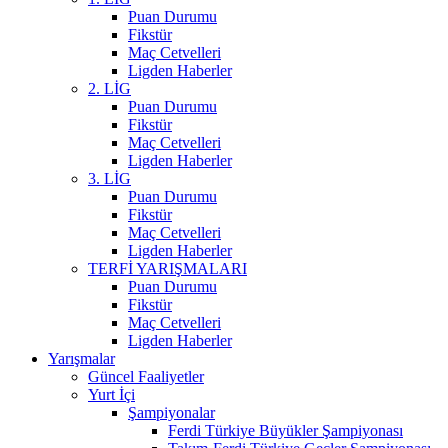
Puan Durumu
Fikstür
Maç Cetvelleri
Ligden Haberler
2. LİG
Puan Durumu
Fikstür
Maç Cetvelleri
Ligden Haberler
3. LİG
Puan Durumu
Fikstür
Maç Cetvelleri
Ligden Haberler
TERFİ YARIŞMALARI
Puan Durumu
Fikstür
Maç Cetvelleri
Ligden Haberler
Yarışmalar
Güncel Faaliyetler
Yurt İçi
Şampiyonalar
Ferdi Türkiye Büyükler Şampiyonası