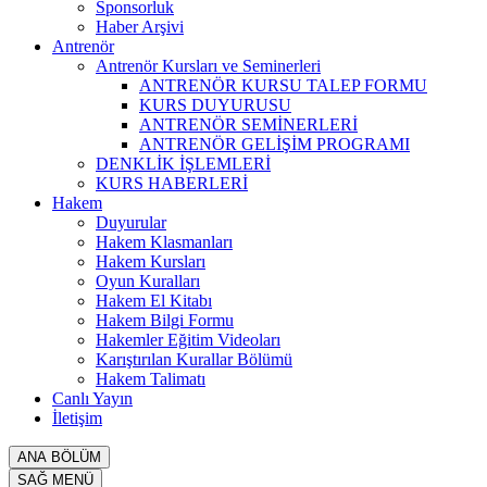
Sponsorluk
Haber Arşivi
Antrenör
Antrenör Kursları ve Seminerleri
ANTRENÖR KURSU TALEP FORMU
KURS DUYURUSU
ANTRENÖR SEMİNERLERİ
ANTRENÖR GELİŞİM PROGRAMI
DENKLİK İŞLEMLERİ
KURS HABERLERİ
Hakem
Duyurular
Hakem Klasmanları
Hakem Kursları
Oyun Kuralları
Hakem El Kitabı
Hakem Bilgi Formu
Hakemler Eğitim Videoları
Karıştırılan Kurallar Bölümü
Hakem Talimatı
Canlı Yayın
İletişim
ANA BÖLÜM
SAĞ MENÜ