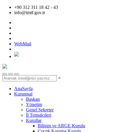
+90 312 311 18 42 - 43
info@tmtf.gov.tr
WebMail
×
AnaSayfa
Kurumsal
Başkan
Yönetim
Genel Sekreter
İl Temsilcileri
Kurullar
Bilişim ve ARGE Kurulu
Çocuk Koruma Kurulu