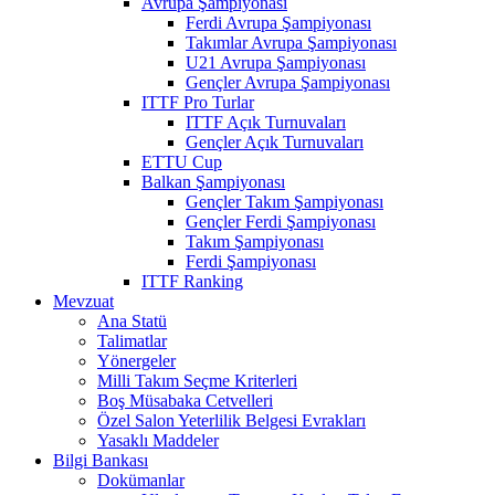
Avrupa Şampiyonası
Ferdi Avrupa Şampiyonası
Takımlar Avrupa Şampiyonası
U21 Avrupa Şampiyonası
Gençler Avrupa Şampiyonası
ITTF Pro Turlar
ITTF Açık Turnuvaları
Gençler Açık Turnuvaları
ETTU Cup
Balkan Şampiyonası
Gençler Takım Şampiyonası
Gençler Ferdi Şampiyonası
Takım Şampiyonası
Ferdi Şampiyonası
ITTF Ranking
Mevzuat
Ana Statü
Talimatlar
Yönergeler
Milli Takım Seçme Kriterleri
Boş Müsabaka Cetvelleri
Özel Salon Yeterlilik Belgesi Evrakları
Yasaklı Maddeler
Bilgi Bankası
Dokümanlar