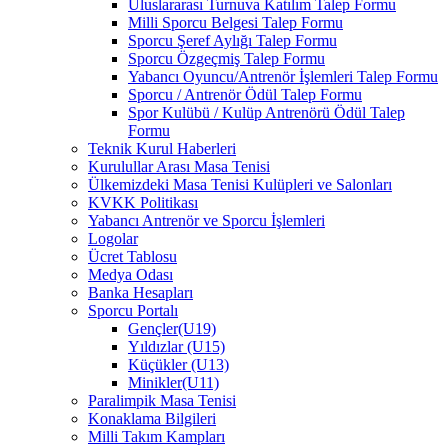
Uluslararası Turnuva Katılım Talep Formu
Milli Sporcu Belgesi Talep Formu
Sporcu Şeref Aylığı Talep Formu
Sporcu Özgeçmiş Talep Formu
Yabancı Oyuncu/Antrenör İşlemleri Talep Formu
Sporcu / Antrenör Ödül Talep Formu
Spor Kulübü / Kulüp Antrenörü Ödül Talep
Formu
Teknik Kurul Haberleri
Kurulullar Arası Masa Tenisi
Ülkemizdeki Masa Tenisi Kulüpleri ve Salonları
KVKK Politikası
Yabancı Antrenör ve Sporcu İşlemleri
Logolar
Ücret Tablosu
Medya Odası
Banka Hesapları
Sporcu Portalı
Gençler(U19)
Yıldızlar (U15)
Küçükler (U13)
Minikler(U11)
Paralimpik Masa Tenisi
Konaklama Bilgileri
Milli Takım Kampları