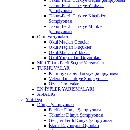
Takım-Ferdi Türkiye Geçler Şampiyonası
Takım-Ferdi Türkiye Yıldızlar
Şampiyonası
Takım-Ferdi Türkiye Küçükler
Şampiyonası
Takım-Ferdi Türkiye Minikler
Şampiyonası
Okul Yarışmaları
Okul Maçları Gençler
Okul Maçları Küçükler
Okul Maçları Yıldızlar
Okul Yarışmaları Duyuruları
Milli Takım Ferdi Seçme Yarışmaları
TURNUVALAR
Kuruluşlar arası Türkiye Şampiyonası
Veteranlar Türkiye Şampiyonası
Özel Turnuvalar
EN İYİ'LER YARIŞMALARI
ANALİG
Yurt Dışı
Dünya Şampiyonası
Ferdiler Dünya Şampiyonası
Takımlar Dünya Şampiyonası
Gençler Ferdi Dünya Şampiyonası
İslami Dayanışma Oyunları