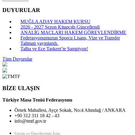
DUYURULAR
MUĞLA ADAY HAKEM KURSU
2026 - 2027 Sezon Kitapçığı Güncellendi
ANALİG MAÇLARI HAKEM GÖREVLENDİRME
Federasyonumuzun Sporcu Lisans, Vize ve Transfer
Talimatı yayınlandı.
Talha ve Ece Taşkent’te Şampiyon!
Tüm Duyurular
BİZE ULAŞIN
Türkiye Masa Tenisi Federasyonu
Örnek Mahallesi, Ayçe Sokak, No:4 Altındağ / ANKARA
+90 312 311 18 42 - 43
info@tmtf.gov.tr
Görüş ve Önerileriniz İçin: