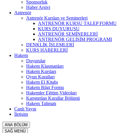
Sponsorluk
Haber Arşivi
Antrenör
Antrenör Kursları ve Seminerleri
ANTRENÖR KURSU TALEP FORMU
KURS DUYURUSU
ANTRENÖR SEMİNERLERİ
ANTRENÖR GELİŞİM PROGRAMI
DENKLİK İŞLEMLERİ
KURS HABERLERİ
Hakem
Duyurular
Hakem Klasmanları
Hakem Kursları
Oyun Kuralları
Hakem El Kitabı
Hakem Bilgi Formu
Hakemler Eğitim Videoları
Karıştırılan Kurallar Bölümü
Hakem Talimatı
Canlı Yayın
İletişim
ANA BÖLÜM
SAĞ MENÜ