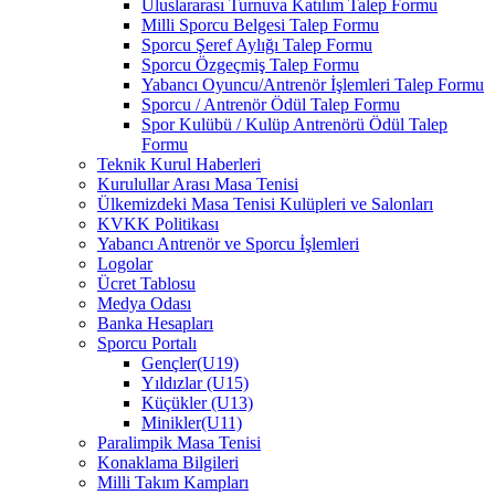
Uluslararası Turnuva Katılım Talep Formu
Milli Sporcu Belgesi Talep Formu
Sporcu Şeref Aylığı Talep Formu
Sporcu Özgeçmiş Talep Formu
Yabancı Oyuncu/Antrenör İşlemleri Talep Formu
Sporcu / Antrenör Ödül Talep Formu
Spor Kulübü / Kulüp Antrenörü Ödül Talep
Formu
Teknik Kurul Haberleri
Kurulullar Arası Masa Tenisi
Ülkemizdeki Masa Tenisi Kulüpleri ve Salonları
KVKK Politikası
Yabancı Antrenör ve Sporcu İşlemleri
Logolar
Ücret Tablosu
Medya Odası
Banka Hesapları
Sporcu Portalı
Gençler(U19)
Yıldızlar (U15)
Küçükler (U13)
Minikler(U11)
Paralimpik Masa Tenisi
Konaklama Bilgileri
Milli Takım Kampları