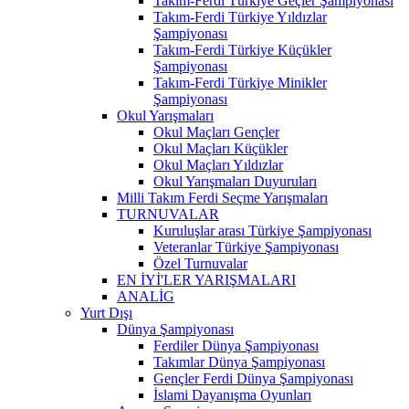
Takım-Ferdi Türkiye Geçler Şampiyonası
Takım-Ferdi Türkiye Yıldızlar
Şampiyonası
Takım-Ferdi Türkiye Küçükler
Şampiyonası
Takım-Ferdi Türkiye Minikler
Şampiyonası
Okul Yarışmaları
Okul Maçları Gençler
Okul Maçları Küçükler
Okul Maçları Yıldızlar
Okul Yarışmaları Duyuruları
Milli Takım Ferdi Seçme Yarışmaları
TURNUVALAR
Kuruluşlar arası Türkiye Şampiyonası
Veteranlar Türkiye Şampiyonası
Özel Turnuvalar
EN İYİ'LER YARIŞMALARI
ANALİG
Yurt Dışı
Dünya Şampiyonası
Ferdiler Dünya Şampiyonası
Takımlar Dünya Şampiyonası
Gençler Ferdi Dünya Şampiyonası
İslami Dayanışma Oyunları