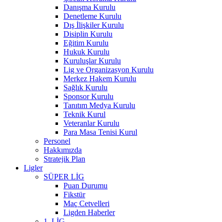
Danışma Kurulu
Denetleme Kurulu
Dış İlişkiler Kurulu
Disiplin Kurulu
Eğitim Kurulu
Hukuk Kurulu
Kuruluşlar Kurulu
Lig ve Organizasyon Kurulu
Merkez Hakem Kurulu
Sağlık Kurulu
Sponsor Kurulu
Tanıtım Medya Kurulu
Teknik Kurul
Veteranlar Kurulu
Para Masa Tenisi Kurul
Personel
Hakkımızda
Stratejik Plan
Ligler
SÜPER LİG
Puan Durumu
Fikstür
Maç Cetvelleri
Ligden Haberler
1. LİG