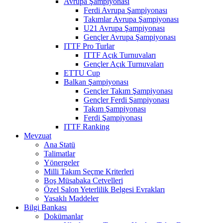
Avrupa Şampiyonası
Ferdi Avrupa Şampiyonası
Takımlar Avrupa Şampiyonası
U21 Avrupa Şampiyonası
Gençler Avrupa Şampiyonası
ITTF Pro Turlar
ITTF Açık Turnuvaları
Gençler Açık Turnuvaları
ETTU Cup
Balkan Şampiyonası
Gençler Takım Şampiyonası
Gençler Ferdi Şampiyonası
Takım Şampiyonası
Ferdi Şampiyonası
ITTF Ranking
Mevzuat
Ana Statü
Talimatlar
Yönergeler
Milli Takım Seçme Kriterleri
Boş Müsabaka Cetvelleri
Özel Salon Yeterlilik Belgesi Evrakları
Yasaklı Maddeler
Bilgi Bankası
Dokümanlar