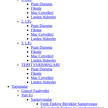
Puan Durumu
Fikstür
Maç Cetvelleri
Ligden Haberler
2. LİG
Puan Durumu
Fikstür
Maç Cetvelleri
Ligden Haberler
3. LİG
Puan Durumu
Fikstür
Maç Cetvelleri
Ligden Haberler
TERFİ YARIŞMALARI
Puan Durumu
Fikstür
Maç Cetvelleri
Ligden Haberler
Yarışmalar
Güncel Faaliyetler
Yurt İçi
Şampiyonalar
Ferdi Türkiye Büyükler Şampiyonası