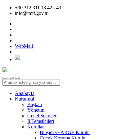
+90 312 311 18 42 - 43
info@tmtf.gov.tr
WebMail
×
AnaSayfa
Kurumsal
Başkan
Yönetim
Genel Sekreter
İl Temsilcileri
Kurullar
Bilişim ve ARGE Kurulu
Çocuk Koruma Kurulu