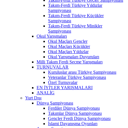
Takım-Ferdi Türkiye Geçler Şampiyonası
Takım-Ferdi Türkiye Yıldızlar
Şampiyonası
Takım-Ferdi Türkiye Küçükler
Şampiyonası
Takım-Ferdi Türkiye Minikler
Şampiyonası
Okul Yarışmaları
Okul Maçları Gençler
Okul Maçları Küçükler
Okul Maçları Yıldızlar
Okul Yarışmaları Duyuruları
Milli Takım Ferdi Seçme Yarışmaları
TURNUVALAR
Kuruluşlar arası Türkiye Şampiyonası
Veteranlar Türkiye Şampiyonası
Özel Turnuvalar
EN İYİ'LER YARIŞMALARI
ANALİG
Yurt Dışı
Dünya Şampiyonası
Ferdiler Dünya Şampiyonası
Takımlar Dünya Şampiyonası
Gençler Ferdi Dünya Şampiyonası
İslami Dayanışma Oyunları