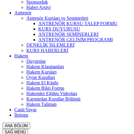
Sponsorluk
Haber Arşivi
Antrenör
Antrenör Kursları ve Seminerleri
ANTRENÖR KURSU TALEP FORMU
KURS DUYURUSU
ANTRENÖR SEMİNERLERİ
ANTRENÖR GELİŞİM PROGRAMI
DENKLİK İŞLEMLERİ
KURS HABERLERİ
Hakem
Duyurular
Hakem Klasmanları
Hakem Kursları
Oyun Kuralları
Hakem El Kitabı
Hakem Bilgi Formu
Hakemler Eğitim Videoları
Karıştırılan Kurallar Bölümü
Hakem Talimatı
Canlı Yayın
İletişim
ANA BÖLÜM
SAĞ MENÜ