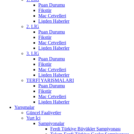
Puan Durumu
Fikstür
Maç Cetvelleri
Ligden Haberler
2. LİG
Puan Durumu
Fikstür
Maç Cetvelleri
Ligden Haberler
3. LİG
Puan Durumu
Fikstür
Maç Cetvelleri
Ligden Haberler
TERFİ YARIŞMALARI
Puan Durumu
Fikstür
Maç Cetvelleri
Ligden Haberler
Yarışmalar
Güncel Faaliyetler
Yurt İçi
Şampiyonalar
Ferdi Türkiye Büyükler Şampiyonası