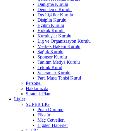
Danışma Kurulu
Denetleme Kurulu
Dış İlişkiler Kurulu
Disiplin Kurulu
Eğitim Kurulu
Hukuk Kurulu
Kuruluşlar Kurulu
Lig ve Organizasyon Kurulu
Merkez Hakem Kurulu
Sağlık Kurulu
Sponsor Kurulu
Tanıtım Medya Kurulu
Teknik Kurul
Veteranlar Kurulu
Para Masa Tenisi Kurul
Personel
Hakkımızda
Stratejik Plan
Ligler
SÜPER LİG
Puan Durumu
Fikstür
Maç Cetvelleri
Ligden Haberler
1. LİG