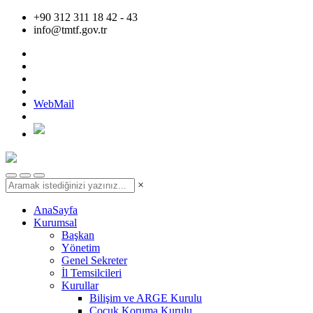
+90 312 311 18 42 - 43
info@tmtf.gov.tr
WebMail
×
AnaSayfa
Kurumsal
Başkan
Yönetim
Genel Sekreter
İl Temsilcileri
Kurullar
Bilişim ve ARGE Kurulu
Çocuk Koruma Kurulu