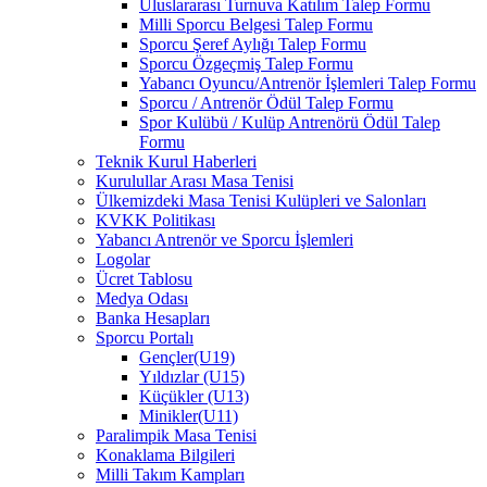
Uluslararası Turnuva Katılım Talep Formu
Milli Sporcu Belgesi Talep Formu
Sporcu Şeref Aylığı Talep Formu
Sporcu Özgeçmiş Talep Formu
Yabancı Oyuncu/Antrenör İşlemleri Talep Formu
Sporcu / Antrenör Ödül Talep Formu
Spor Kulübü / Kulüp Antrenörü Ödül Talep
Formu
Teknik Kurul Haberleri
Kurulullar Arası Masa Tenisi
Ülkemizdeki Masa Tenisi Kulüpleri ve Salonları
KVKK Politikası
Yabancı Antrenör ve Sporcu İşlemleri
Logolar
Ücret Tablosu
Medya Odası
Banka Hesapları
Sporcu Portalı
Gençler(U19)
Yıldızlar (U15)
Küçükler (U13)
Minikler(U11)
Paralimpik Masa Tenisi
Konaklama Bilgileri
Milli Takım Kampları