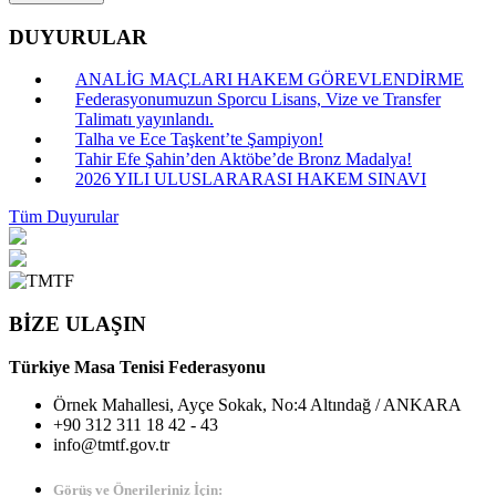
DUYURULAR
ANALİG MAÇLARI HAKEM GÖREVLENDİRME
Federasyonumuzun Sporcu Lisans, Vize ve Transfer
Talimatı yayınlandı.
Talha ve Ece Taşkent’te Şampiyon!
Tahir Efe Şahin’den Aktöbe’de Bronz Madalya!
2026 YILI ULUSLARARASI HAKEM SINAVI
Tüm Duyurular
BİZE ULAŞIN
Türkiye Masa Tenisi Federasyonu
Örnek Mahallesi, Ayçe Sokak, No:4 Altındağ / ANKARA
+90 312 311 18 42 - 43
info@tmtf.gov.tr
Görüş ve Önerileriniz İçin: