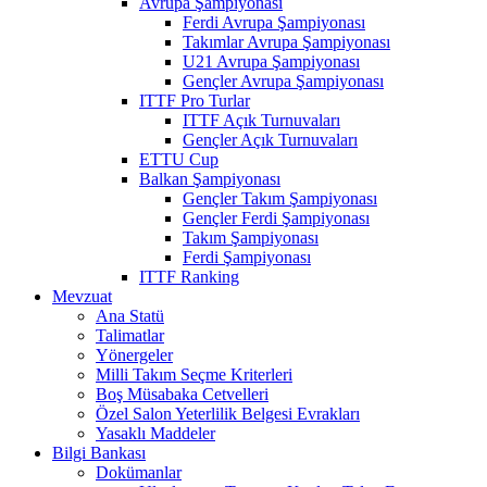
Avrupa Şampiyonası
Ferdi Avrupa Şampiyonası
Takımlar Avrupa Şampiyonası
U21 Avrupa Şampiyonası
Gençler Avrupa Şampiyonası
ITTF Pro Turlar
ITTF Açık Turnuvaları
Gençler Açık Turnuvaları
ETTU Cup
Balkan Şampiyonası
Gençler Takım Şampiyonası
Gençler Ferdi Şampiyonası
Takım Şampiyonası
Ferdi Şampiyonası
ITTF Ranking
Mevzuat
Ana Statü
Talimatlar
Yönergeler
Milli Takım Seçme Kriterleri
Boş Müsabaka Cetvelleri
Özel Salon Yeterlilik Belgesi Evrakları
Yasaklı Maddeler
Bilgi Bankası
Dokümanlar