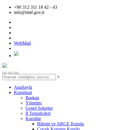
+90 312 311 18 42 - 43
info@tmtf.gov.tr
WebMail
×
AnaSayfa
Kurumsal
Başkan
Yönetim
Genel Sekreter
İl Temsilcileri
Kurullar
Bilişim ve ARGE Kurulu
Çocuk Koruma Kurulu