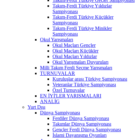
Takım-Ferdi Türkiye Geçler Şampiyonası
Takım-Ferdi Türkiye Yıldızlar
Şampiyonası
Takım-Ferdi Türkiye Küçükler
Şampiyonası
Takım-Ferdi Türkiye Minikler
Şampiyonası
Okul Yarışmaları
Okul Maçları Gençler
Okul Maçları Küçükler
Okul Maçları Yıldızlar
Okul Yarışmaları Duyuruları
Milli Takım Ferdi Seçme Yarışmaları
TURNUVALAR
Kuruluşlar arası Türkiye Şampiyonası
Veteranlar Türkiye Şampiyonası
Özel Turnuvalar
EN İYİ'LER YARIŞMALARI
ANALİG
Yurt Dışı
Dünya Şampiyonası
Ferdiler Dünya Şampiyonası
Takımlar Dünya Şampiyonası
Gençler Ferdi Dünya Şampiyonası
İslami Dayanışma Oyunları