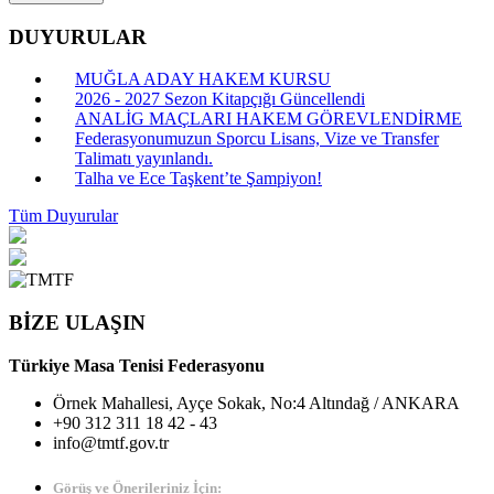
DUYURULAR
MUĞLA ADAY HAKEM KURSU
2026 - 2027 Sezon Kitapçığı Güncellendi
ANALİG MAÇLARI HAKEM GÖREVLENDİRME
Federasyonumuzun Sporcu Lisans, Vize ve Transfer
Talimatı yayınlandı.
Talha ve Ece Taşkent’te Şampiyon!
Tüm Duyurular
BİZE ULAŞIN
Türkiye Masa Tenisi Federasyonu
Örnek Mahallesi, Ayçe Sokak, No:4 Altındağ / ANKARA
+90 312 311 18 42 - 43
info@tmtf.gov.tr
Görüş ve Önerileriniz İçin: