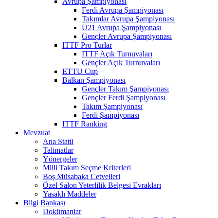
Avrupa Şampiyonası
Ferdi Avrupa Şampiyonası
Takımlar Avrupa Şampiyonası
U21 Avrupa Şampiyonası
Gençler Avrupa Şampiyonası
ITTF Pro Turlar
ITTF Açık Turnuvaları
Gençler Açık Turnuvaları
ETTU Cup
Balkan Şampiyonası
Gençler Takım Şampiyonası
Gençler Ferdi Şampiyonası
Takım Şampiyonası
Ferdi Şampiyonası
ITTF Ranking
Mevzuat
Ana Statü
Talimatlar
Yönergeler
Milli Takım Seçme Kriterleri
Boş Müsabaka Cetvelleri
Özel Salon Yeterlilik Belgesi Evrakları
Yasaklı Maddeler
Bilgi Bankası
Dokümanlar