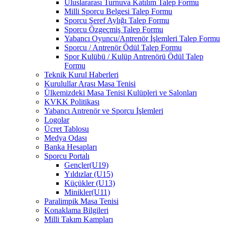
Uluslararası Turnuva Katılım Talep Formu
Milli Sporcu Belgesi Talep Formu
Sporcu Şeref Aylığı Talep Formu
Sporcu Özgeçmiş Talep Formu
Yabancı Oyuncu/Antrenör İşlemleri Talep Formu
Sporcu / Antrenör Ödül Talep Formu
Spor Kulübü / Kulüp Antrenörü Ödül Talep
Formu
Teknik Kurul Haberleri
Kurulullar Arası Masa Tenisi
Ülkemizdeki Masa Tenisi Kulüpleri ve Salonları
KVKK Politikası
Yabancı Antrenör ve Sporcu İşlemleri
Logolar
Ücret Tablosu
Medya Odası
Banka Hesapları
Sporcu Portalı
Gençler(U19)
Yıldızlar (U15)
Küçükler (U13)
Minikler(U11)
Paralimpik Masa Tenisi
Konaklama Bilgileri
Milli Takım Kampları