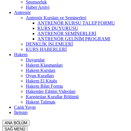
Sponsorluk
Haber Arşivi
Antrenör
Antrenör Kursları ve Seminerleri
ANTRENÖR KURSU TALEP FORMU
KURS DUYURUSU
ANTRENÖR SEMİNERLERİ
ANTRENÖR GELİŞİM PROGRAMI
DENKLİK İŞLEMLERİ
KURS HABERLERİ
Hakem
Duyurular
Hakem Klasmanları
Hakem Kursları
Oyun Kuralları
Hakem El Kitabı
Hakem Bilgi Formu
Hakemler Eğitim Videoları
Karıştırılan Kurallar Bölümü
Hakem Talimatı
Canlı Yayın
İletişim
ANA BÖLÜM
SAĞ MENÜ