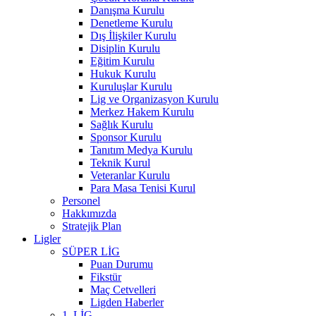
Danışma Kurulu
Denetleme Kurulu
Dış İlişkiler Kurulu
Disiplin Kurulu
Eğitim Kurulu
Hukuk Kurulu
Kuruluşlar Kurulu
Lig ve Organizasyon Kurulu
Merkez Hakem Kurulu
Sağlık Kurulu
Sponsor Kurulu
Tanıtım Medya Kurulu
Teknik Kurul
Veteranlar Kurulu
Para Masa Tenisi Kurul
Personel
Hakkımızda
Stratejik Plan
Ligler
SÜPER LİG
Puan Durumu
Fikstür
Maç Cetvelleri
Ligden Haberler
1. LİG