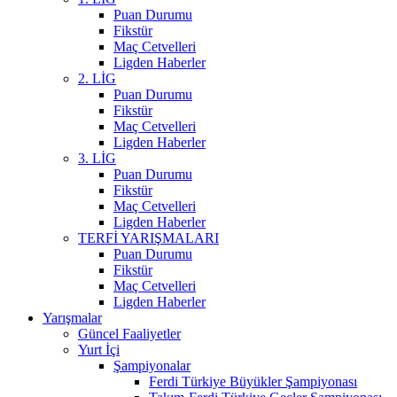
Puan Durumu
Fikstür
Maç Cetvelleri
Ligden Haberler
2. LİG
Puan Durumu
Fikstür
Maç Cetvelleri
Ligden Haberler
3. LİG
Puan Durumu
Fikstür
Maç Cetvelleri
Ligden Haberler
TERFİ YARIŞMALARI
Puan Durumu
Fikstür
Maç Cetvelleri
Ligden Haberler
Yarışmalar
Güncel Faaliyetler
Yurt İçi
Şampiyonalar
Ferdi Türkiye Büyükler Şampiyonası