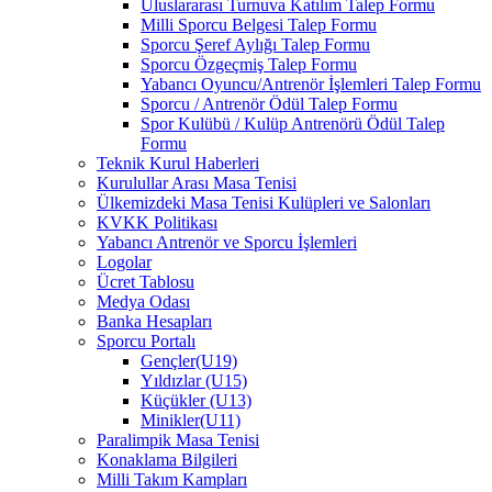
Uluslararası Turnuva Katılım Talep Formu
Milli Sporcu Belgesi Talep Formu
Sporcu Şeref Aylığı Talep Formu
Sporcu Özgeçmiş Talep Formu
Yabancı Oyuncu/Antrenör İşlemleri Talep Formu
Sporcu / Antrenör Ödül Talep Formu
Spor Kulübü / Kulüp Antrenörü Ödül Talep
Formu
Teknik Kurul Haberleri
Kurulullar Arası Masa Tenisi
Ülkemizdeki Masa Tenisi Kulüpleri ve Salonları
KVKK Politikası
Yabancı Antrenör ve Sporcu İşlemleri
Logolar
Ücret Tablosu
Medya Odası
Banka Hesapları
Sporcu Portalı
Gençler(U19)
Yıldızlar (U15)
Küçükler (U13)
Minikler(U11)
Paralimpik Masa Tenisi
Konaklama Bilgileri
Milli Takım Kampları