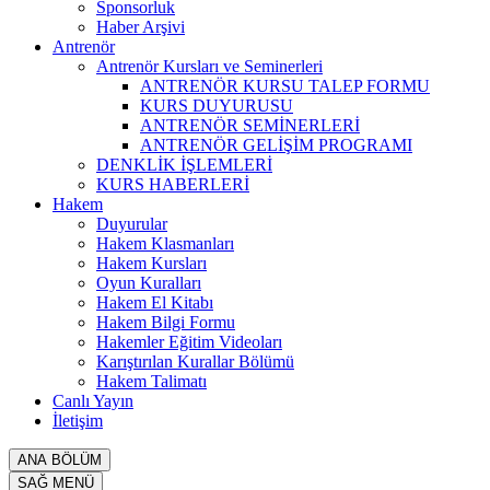
Sponsorluk
Haber Arşivi
Antrenör
Antrenör Kursları ve Seminerleri
ANTRENÖR KURSU TALEP FORMU
KURS DUYURUSU
ANTRENÖR SEMİNERLERİ
ANTRENÖR GELİŞİM PROGRAMI
DENKLİK İŞLEMLERİ
KURS HABERLERİ
Hakem
Duyurular
Hakem Klasmanları
Hakem Kursları
Oyun Kuralları
Hakem El Kitabı
Hakem Bilgi Formu
Hakemler Eğitim Videoları
Karıştırılan Kurallar Bölümü
Hakem Talimatı
Canlı Yayın
İletişim
ANA BÖLÜM
SAĞ MENÜ