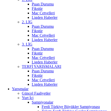
Puan Durumu
Fikstür
Maç Cetvelleri
Ligden Haberler
2. LİG
Puan Durumu
Fikstür
Maç Cetvelleri
Ligden Haberler
3. LİG
Puan Durumu
Fikstür
Maç Cetvelleri
Ligden Haberler
TERFİ YARIŞMALARI
Puan Durumu
Fikstür
Maç Cetvelleri
Ligden Haberler
Yarışmalar
Güncel Faaliyetler
Yurt İçi
Şampiyonalar
Ferdi Türkiye Büyükler Şampiyonası