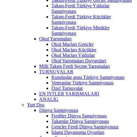
Takım-Ferdi Türkiye Geçler Şampiyonası
Takım-Ferdi Türkiye Yıldızlar
Şampiyonası
Takım-Ferdi Türkiye Küçükler
Şampiyonası
Takım-Ferdi Türkiye Minikler
Şampiyonası
Okul Yarışmaları
Okul Maçları Gençler
Okul Maçları Küçükler
Okul Maçları Yıldızlar
Okul Yarışmaları Duyuruları
Milli Takım Ferdi Seçme Yarışmaları
TURNUVALAR
Kuruluşlar arası Türkiye Şampiyonası
Veteranlar Türkiye Şampiyonası
Özel Turnuvalar
EN İYİ'LER YARIŞMALARI
ANALİG
Yurt Dışı
Dünya Şampiyonası
Ferdiler Dünya Şampiyonası
Takımlar Dünya Şampiyonası
Gençler Ferdi Dünya Şampiyonası
İslami Dayanışma Oyunları