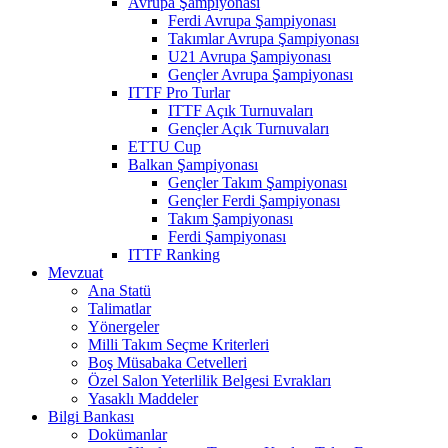
Avrupa Şampiyonası
Ferdi Avrupa Şampiyonası
Takımlar Avrupa Şampiyonası
U21 Avrupa Şampiyonası
Gençler Avrupa Şampiyonası
ITTF Pro Turlar
ITTF Açık Turnuvaları
Gençler Açık Turnuvaları
ETTU Cup
Balkan Şampiyonası
Gençler Takım Şampiyonası
Gençler Ferdi Şampiyonası
Takım Şampiyonası
Ferdi Şampiyonası
ITTF Ranking
Mevzuat
Ana Statü
Talimatlar
Yönergeler
Milli Takım Seçme Kriterleri
Boş Müsabaka Cetvelleri
Özel Salon Yeterlilik Belgesi Evrakları
Yasaklı Maddeler
Bilgi Bankası
Dokümanlar