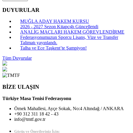
DUYURULAR
MUĞLA ADAY HAKEM KURSU
2026 - 2027 Sezon Kitapçığı Güncellendi
ANALİG MAÇLARI HAKEM GÖREVLENDİRME
Federasyonumuzun Sporcu Lisans, Vize ve Transfer
Talimatı yayınlandı.
Talha ve Ece Taşkent’te Şampiyon!
Tüm Duyurular
BİZE ULAŞIN
Türkiye Masa Tenisi Federasyonu
Örnek Mahallesi, Ayçe Sokak, No:4 Altındağ / ANKARA
+90 312 311 18 42 - 43
info@tmtf.gov.tr
Görüş ve Önerileriniz İçin: