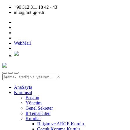
+90 312 311 18 42 - 43
info@tmtf.gov.tr
WebMail
×
AnaSayfa
Kurumsal
Başkan
Yönetim
Genel Sekreter
İl Temsilcileri
Kurullar
Bilişim ve ARGE Kurulu
Çocuk Koruma Kurulu