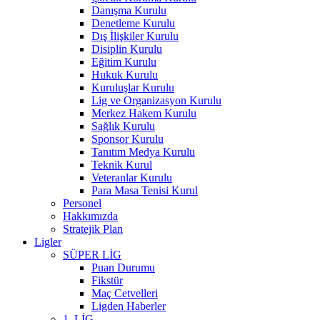
Danışma Kurulu
Denetleme Kurulu
Dış İlişkiler Kurulu
Disiplin Kurulu
Eğitim Kurulu
Hukuk Kurulu
Kuruluşlar Kurulu
Lig ve Organizasyon Kurulu
Merkez Hakem Kurulu
Sağlık Kurulu
Sponsor Kurulu
Tanıtım Medya Kurulu
Teknik Kurul
Veteranlar Kurulu
Para Masa Tenisi Kurul
Personel
Hakkımızda
Stratejik Plan
Ligler
SÜPER LİG
Puan Durumu
Fikstür
Maç Cetvelleri
Ligden Haberler
1. LİG