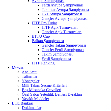
Avrupa Şampiyonası
Ferdi Avrupa Şampiyonası
Takımlar Avrupa Şampiyonası
U21 Avrupa Şampiyonası
Gençler Avrupa Şampiyonası
ITTF Pro Turlar
ITTF Açık Turnuvaları
Gençler Açık Turnuvaları
ETTU Cup
Balkan Şampiyonası
Gençler Takım Şampiyonası
Gençler Ferdi Şampiyonası
Takım Şampiyonası
Ferdi Şampiyonası
ITTF Ranking
Mevzuat
Ana Statü
Talimatlar
Yönergeler
Milli Takım Seçme Kriterleri
Boş Müsabaka Cetvelleri
Özel Salon Yeterlilik Belgesi Evrakları
Yasaklı Maddeler
Bilgi Bankası
Dokümanlar