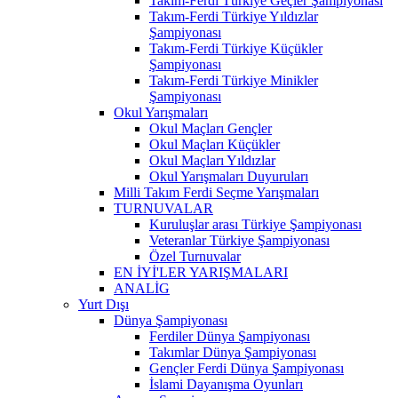
Takım-Ferdi Türkiye Geçler Şampiyonası
Takım-Ferdi Türkiye Yıldızlar
Şampiyonası
Takım-Ferdi Türkiye Küçükler
Şampiyonası
Takım-Ferdi Türkiye Minikler
Şampiyonası
Okul Yarışmaları
Okul Maçları Gençler
Okul Maçları Küçükler
Okul Maçları Yıldızlar
Okul Yarışmaları Duyuruları
Milli Takım Ferdi Seçme Yarışmaları
TURNUVALAR
Kuruluşlar arası Türkiye Şampiyonası
Veteranlar Türkiye Şampiyonası
Özel Turnuvalar
EN İYİ'LER YARIŞMALARI
ANALİG
Yurt Dışı
Dünya Şampiyonası
Ferdiler Dünya Şampiyonası
Takımlar Dünya Şampiyonası
Gençler Ferdi Dünya Şampiyonası
İslami Dayanışma Oyunları