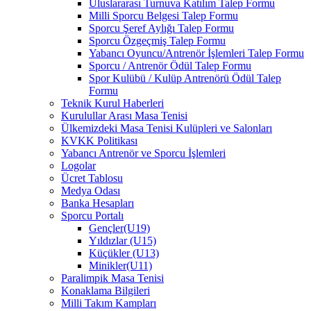
Uluslararası Turnuva Katılım Talep Formu
Milli Sporcu Belgesi Talep Formu
Sporcu Şeref Aylığı Talep Formu
Sporcu Özgeçmiş Talep Formu
Yabancı Oyuncu/Antrenör İşlemleri Talep Formu
Sporcu / Antrenör Ödül Talep Formu
Spor Kulübü / Kulüp Antrenörü Ödül Talep
Formu
Teknik Kurul Haberleri
Kurulullar Arası Masa Tenisi
Ülkemizdeki Masa Tenisi Kulüpleri ve Salonları
KVKK Politikası
Yabancı Antrenör ve Sporcu İşlemleri
Logolar
Ücret Tablosu
Medya Odası
Banka Hesapları
Sporcu Portalı
Gençler(U19)
Yıldızlar (U15)
Küçükler (U13)
Minikler(U11)
Paralimpik Masa Tenisi
Konaklama Bilgileri
Milli Takım Kampları