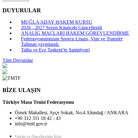
DUYURULAR
MUĞLA ADAY HAKEM KURSU
2026 - 2027 Sezon Kitapçığı Güncellendi
ANALİG MAÇLARI HAKEM GÖREVLENDİRME
Federasyonumuzun Sporcu Lisans, Vize ve Transfer
Talimatı yayınlandı.
Talha ve Ece Taşkent’te Şampiyon!
Tüm Duyurular
BİZE ULAŞIN
Türkiye Masa Tenisi Federasyonu
Örnek Mahallesi, Ayçe Sokak, No:4 Altındağ / ANKARA
+90 312 311 18 42 - 43
info@tmtf.gov.tr
Görüş ve Önerileriniz İçin: