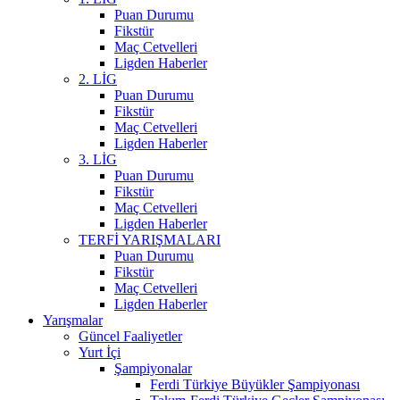
Puan Durumu
Fikstür
Maç Cetvelleri
Ligden Haberler
2. LİG
Puan Durumu
Fikstür
Maç Cetvelleri
Ligden Haberler
3. LİG
Puan Durumu
Fikstür
Maç Cetvelleri
Ligden Haberler
TERFİ YARIŞMALARI
Puan Durumu
Fikstür
Maç Cetvelleri
Ligden Haberler
Yarışmalar
Güncel Faaliyetler
Yurt İçi
Şampiyonalar
Ferdi Türkiye Büyükler Şampiyonası