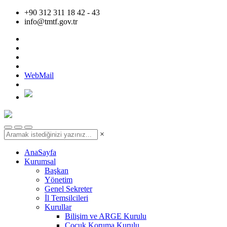
+90 312 311 18 42 - 43
info@tmtf.gov.tr
WebMail
×
AnaSayfa
Kurumsal
Başkan
Yönetim
Genel Sekreter
İl Temsilcileri
Kurullar
Bilişim ve ARGE Kurulu
Çocuk Koruma Kurulu