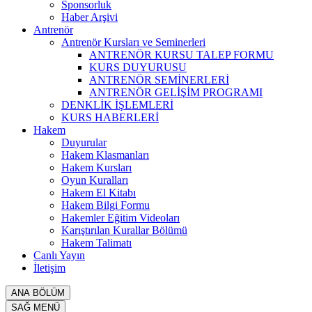
Sponsorluk
Haber Arşivi
Antrenör
Antrenör Kursları ve Seminerleri
ANTRENÖR KURSU TALEP FORMU
KURS DUYURUSU
ANTRENÖR SEMİNERLERİ
ANTRENÖR GELİŞİM PROGRAMI
DENKLİK İŞLEMLERİ
KURS HABERLERİ
Hakem
Duyurular
Hakem Klasmanları
Hakem Kursları
Oyun Kuralları
Hakem El Kitabı
Hakem Bilgi Formu
Hakemler Eğitim Videoları
Karıştırılan Kurallar Bölümü
Hakem Talimatı
Canlı Yayın
İletişim
ANA BÖLÜM
SAĞ MENÜ