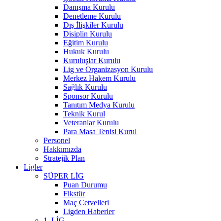
Danışma Kurulu
Denetleme Kurulu
Dış İlişkiler Kurulu
Disiplin Kurulu
Eğitim Kurulu
Hukuk Kurulu
Kuruluşlar Kurulu
Lig ve Organizasyon Kurulu
Merkez Hakem Kurulu
Sağlık Kurulu
Sponsor Kurulu
Tanıtım Medya Kurulu
Teknik Kurul
Veteranlar Kurulu
Para Masa Tenisi Kurul
Personel
Hakkımızda
Stratejik Plan
Ligler
SÜPER LİG
Puan Durumu
Fikstür
Maç Cetvelleri
Ligden Haberler
1. LİG