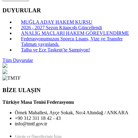
DUYURULAR
MUĞLA ADAY HAKEM KURSU
2026 - 2027 Sezon Kitapçığı Güncellendi
ANALİG MAÇLARI HAKEM GÖREVLENDİRME
Federasyonumuzun Sporcu Lisans, Vize ve Transfer
Talimatı yayınlandı.
Talha ve Ece Taşkent’te Şampiyon!
Tüm Duyurular
BİZE ULAŞIN
Türkiye Masa Tenisi Federasyonu
Örnek Mahallesi, Ayçe Sokak, No:4 Altındağ / ANKARA
+90 312 311 18 42 - 43
info@tmtf.gov.tr
Görüş ve Önerileriniz İçin: