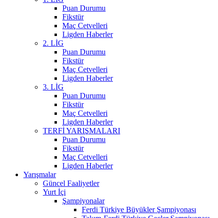
Puan Durumu
Fikstür
Maç Cetvelleri
Ligden Haberler
2. LİG
Puan Durumu
Fikstür
Maç Cetvelleri
Ligden Haberler
3. LİG
Puan Durumu
Fikstür
Maç Cetvelleri
Ligden Haberler
TERFİ YARIŞMALARI
Puan Durumu
Fikstür
Maç Cetvelleri
Ligden Haberler
Yarışmalar
Güncel Faaliyetler
Yurt İçi
Şampiyonalar
Ferdi Türkiye Büyükler Şampiyonası