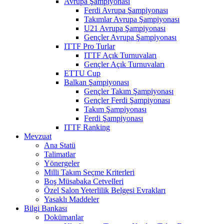
Avrupa Şampiyonası
Ferdi Avrupa Şampiyonası
Takımlar Avrupa Şampiyonası
U21 Avrupa Şampiyonası
Gençler Avrupa Şampiyonası
ITTF Pro Turlar
ITTF Açık Turnuvaları
Gençler Açık Turnuvaları
ETTU Cup
Balkan Şampiyonası
Gençler Takım Şampiyonası
Gençler Ferdi Şampiyonası
Takım Şampiyonası
Ferdi Şampiyonası
ITTF Ranking
Mevzuat
Ana Statü
Talimatlar
Yönergeler
Milli Takım Seçme Kriterleri
Boş Müsabaka Cetvelleri
Özel Salon Yeterlilik Belgesi Evrakları
Yasaklı Maddeler
Bilgi Bankası
Dokümanlar