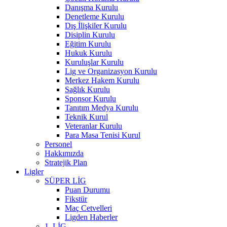
Danışma Kurulu
Denetleme Kurulu
Dış İlişkiler Kurulu
Disiplin Kurulu
Eğitim Kurulu
Hukuk Kurulu
Kuruluşlar Kurulu
Lig ve Organizasyon Kurulu
Merkez Hakem Kurulu
Sağlık Kurulu
Sponsor Kurulu
Tanıtım Medya Kurulu
Teknik Kurul
Veteranlar Kurulu
Para Masa Tenisi Kurul
Personel
Hakkımızda
Stratejik Plan
Ligler
SÜPER LİG
Puan Durumu
Fikstür
Maç Cetvelleri
Ligden Haberler
1. LİG