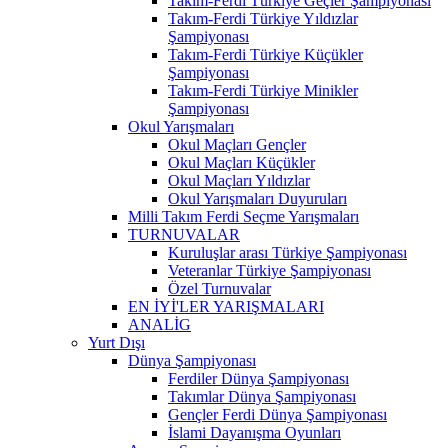
Takım-Ferdi Türkiye Geçler Şampiyonası
Takım-Ferdi Türkiye Yıldızlar
Şampiyonası
Takım-Ferdi Türkiye Küçükler
Şampiyonası
Takım-Ferdi Türkiye Minikler
Şampiyonası
Okul Yarışmaları
Okul Maçları Gençler
Okul Maçları Küçükler
Okul Maçları Yıldızlar
Okul Yarışmaları Duyuruları
Milli Takım Ferdi Seçme Yarışmaları
TURNUVALAR
Kuruluşlar arası Türkiye Şampiyonası
Veteranlar Türkiye Şampiyonası
Özel Turnuvalar
EN İYİ'LER YARIŞMALARI
ANALİG
Yurt Dışı
Dünya Şampiyonası
Ferdiler Dünya Şampiyonası
Takımlar Dünya Şampiyonası
Gençler Ferdi Dünya Şampiyonası
İslami Dayanışma Oyunları