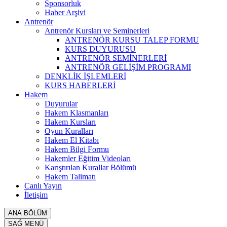
Sponsorluk
Haber Arşivi
Antrenör
Antrenör Kursları ve Seminerleri
ANTRENÖR KURSU TALEP FORMU
KURS DUYURUSU
ANTRENÖR SEMİNERLERİ
ANTRENÖR GELİŞİM PROGRAMI
DENKLİK İŞLEMLERİ
KURS HABERLERİ
Hakem
Duyurular
Hakem Klasmanları
Hakem Kursları
Oyun Kuralları
Hakem El Kitabı
Hakem Bilgi Formu
Hakemler Eğitim Videoları
Karıştırılan Kurallar Bölümü
Hakem Talimatı
Canlı Yayın
İletişim
ANA BÖLÜM
SAĞ MENÜ