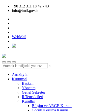
+90 312 311 18 42 - 43
info@tmtf.gov.tr
WebMail
×
AnaSayfa
Kurumsal
Başkan
Yönetim
Genel Sekreter
İl Temsilcileri
Kurullar
Bilişim ve ARGE Kurulu
Çocuk Koruma Kurulu