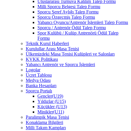
Uluslararası Turnuva Katılım Talep Formu
Milli Sporcu Belgesi Talep Formu
Sporcu Şeref Aylığı Talep Formu
Sporcu Özgeçmiş Talep Formu
Yabancı Oyuncu/Antrenör İşlemleri Talep Formu
Sporcu / Antrenör Ödül Talep Formu
Spor Kulübü / Kulüp Antrenörü Ödül Talep
Formu
Teknik Kurul Haberleri
Kurulullar Arası Masa Tenisi
Ülkemizdeki Masa Tenisi Kulüpleri ve Salonları
KVKK Politikası
Yabancı Antrenör ve Sporcu İşlemleri
Logolar
Ücret Tablosu
Medya Odası
Banka Hesapları
Sporcu Portalı
Gençler(U19)
Yıldızlar (U15)
Küçükler (U13)
Minikler(U11)
Paralimpik Masa Tenisi
Konaklama Bilgileri
Milli Takım Kampları