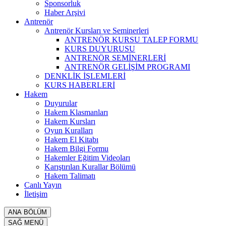
Sponsorluk
Haber Arşivi
Antrenör
Antrenör Kursları ve Seminerleri
ANTRENÖR KURSU TALEP FORMU
KURS DUYURUSU
ANTRENÖR SEMİNERLERİ
ANTRENÖR GELİŞİM PROGRAMI
DENKLİK İŞLEMLERİ
KURS HABERLERİ
Hakem
Duyurular
Hakem Klasmanları
Hakem Kursları
Oyun Kuralları
Hakem El Kitabı
Hakem Bilgi Formu
Hakemler Eğitim Videoları
Karıştırılan Kurallar Bölümü
Hakem Talimatı
Canlı Yayın
İletişim
ANA BÖLÜM
SAĞ MENÜ