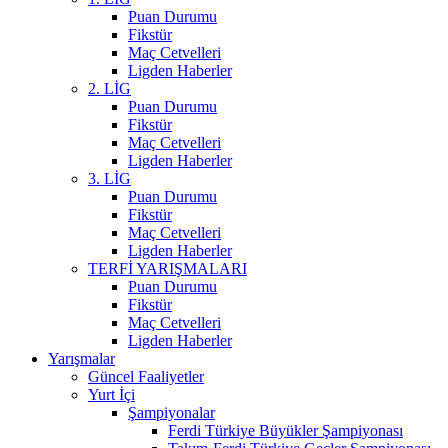
Puan Durumu
Fikstür
Maç Cetvelleri
Ligden Haberler
2. LİG
Puan Durumu
Fikstür
Maç Cetvelleri
Ligden Haberler
3. LİG
Puan Durumu
Fikstür
Maç Cetvelleri
Ligden Haberler
TERFİ YARIŞMALARI
Puan Durumu
Fikstür
Maç Cetvelleri
Ligden Haberler
Yarışmalar
Güncel Faaliyetler
Yurt İçi
Şampiyonalar
Ferdi Türkiye Büyükler Şampiyonası