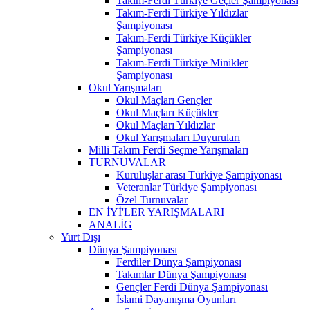
Takım-Ferdi Türkiye Geçler Şampiyonası
Takım-Ferdi Türkiye Yıldızlar
Şampiyonası
Takım-Ferdi Türkiye Küçükler
Şampiyonası
Takım-Ferdi Türkiye Minikler
Şampiyonası
Okul Yarışmaları
Okul Maçları Gençler
Okul Maçları Küçükler
Okul Maçları Yıldızlar
Okul Yarışmaları Duyuruları
Milli Takım Ferdi Seçme Yarışmaları
TURNUVALAR
Kuruluşlar arası Türkiye Şampiyonası
Veteranlar Türkiye Şampiyonası
Özel Turnuvalar
EN İYİ'LER YARIŞMALARI
ANALİG
Yurt Dışı
Dünya Şampiyonası
Ferdiler Dünya Şampiyonası
Takımlar Dünya Şampiyonası
Gençler Ferdi Dünya Şampiyonası
İslami Dayanışma Oyunları