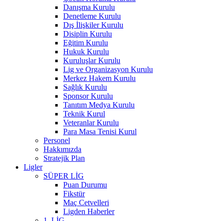
Danışma Kurulu
Denetleme Kurulu
Dış İlişkiler Kurulu
Disiplin Kurulu
Eğitim Kurulu
Hukuk Kurulu
Kuruluşlar Kurulu
Lig ve Organizasyon Kurulu
Merkez Hakem Kurulu
Sağlık Kurulu
Sponsor Kurulu
Tanıtım Medya Kurulu
Teknik Kurul
Veteranlar Kurulu
Para Masa Tenisi Kurul
Personel
Hakkımızda
Stratejik Plan
Ligler
SÜPER LİG
Puan Durumu
Fikstür
Maç Cetvelleri
Ligden Haberler
1. LİG