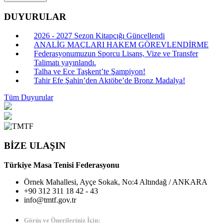
DUYURULAR
2026 - 2027 Sezon Kitapçığı Güncellendi
ANALİG MAÇLARI HAKEM GÖREVLENDİRME
Federasyonumuzun Sporcu Lisans, Vize ve Transfer
Talimatı yayınlandı.
Talha ve Ece Taşkent’te Şampiyon!
Tahir Efe Şahin’den Aktöbe’de Bronz Madalya!
Tüm Duyurular
BİZE ULAŞIN
Türkiye Masa Tenisi Federasyonu
Örnek Mahallesi, Ayçe Sokak, No:4 Altındağ / ANKARA
+90 312 311 18 42 - 43
info@tmtf.gov.tr
Görüş ve Önerileriniz İçin: