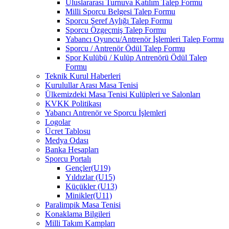
Uluslararası Turnuva Katılım Talep Formu
Milli Sporcu Belgesi Talep Formu
Sporcu Şeref Aylığı Talep Formu
Sporcu Özgeçmiş Talep Formu
Yabancı Oyuncu/Antrenör İşlemleri Talep Formu
Sporcu / Antrenör Ödül Talep Formu
Spor Kulübü / Kulüp Antrenörü Ödül Talep
Formu
Teknik Kurul Haberleri
Kurulullar Arası Masa Tenisi
Ülkemizdeki Masa Tenisi Kulüpleri ve Salonları
KVKK Politikası
Yabancı Antrenör ve Sporcu İşlemleri
Logolar
Ücret Tablosu
Medya Odası
Banka Hesapları
Sporcu Portalı
Gençler(U19)
Yıldızlar (U15)
Küçükler (U13)
Minikler(U11)
Paralimpik Masa Tenisi
Konaklama Bilgileri
Milli Takım Kampları