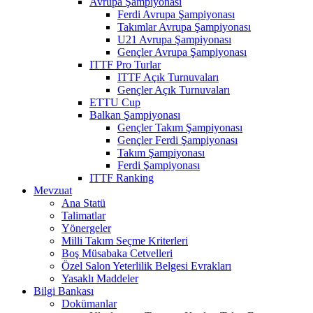
Avrupa Şampiyonası
Ferdi Avrupa Şampiyonası
Takımlar Avrupa Şampiyonası
U21 Avrupa Şampiyonası
Gençler Avrupa Şampiyonası
ITTF Pro Turlar
ITTF Açık Turnuvaları
Gençler Açık Turnuvaları
ETTU Cup
Balkan Şampiyonası
Gençler Takım Şampiyonası
Gençler Ferdi Şampiyonası
Takım Şampiyonası
Ferdi Şampiyonası
ITTF Ranking
Mevzuat
Ana Statü
Talimatlar
Yönergeler
Milli Takım Seçme Kriterleri
Boş Müsabaka Cetvelleri
Özel Salon Yeterlilik Belgesi Evrakları
Yasaklı Maddeler
Bilgi Bankası
Dokümanlar