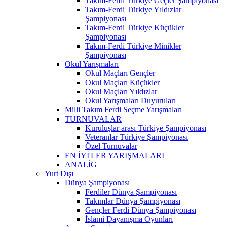
Takım-Ferdi Türkiye Geçler Şampiyonası
Takım-Ferdi Türkiye Yıldızlar
Şampiyonası
Takım-Ferdi Türkiye Küçükler
Şampiyonası
Takım-Ferdi Türkiye Minikler
Şampiyonası
Okul Yarışmaları
Okul Maçları Gençler
Okul Maçları Küçükler
Okul Maçları Yıldızlar
Okul Yarışmaları Duyuruları
Milli Takım Ferdi Seçme Yarışmaları
TURNUVALAR
Kuruluşlar arası Türkiye Şampiyonası
Veteranlar Türkiye Şampiyonası
Özel Turnuvalar
EN İYİ'LER YARIŞMALARI
ANALİG
Yurt Dışı
Dünya Şampiyonası
Ferdiler Dünya Şampiyonası
Takımlar Dünya Şampiyonası
Gençler Ferdi Dünya Şampiyonası
İslami Dayanışma Oyunları