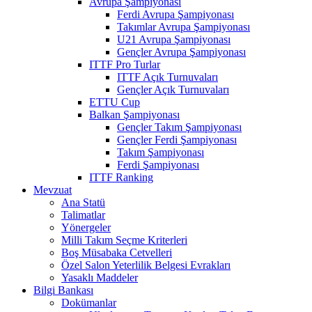
Avrupa Şampiyonası
Ferdi Avrupa Şampiyonası
Takımlar Avrupa Şampiyonası
U21 Avrupa Şampiyonası
Gençler Avrupa Şampiyonası
ITTF Pro Turlar
ITTF Açık Turnuvaları
Gençler Açık Turnuvaları
ETTU Cup
Balkan Şampiyonası
Gençler Takım Şampiyonası
Gençler Ferdi Şampiyonası
Takım Şampiyonası
Ferdi Şampiyonası
ITTF Ranking
Mevzuat
Ana Statü
Talimatlar
Yönergeler
Milli Takım Seçme Kriterleri
Boş Müsabaka Cetvelleri
Özel Salon Yeterlilik Belgesi Evrakları
Yasaklı Maddeler
Bilgi Bankası
Dokümanlar