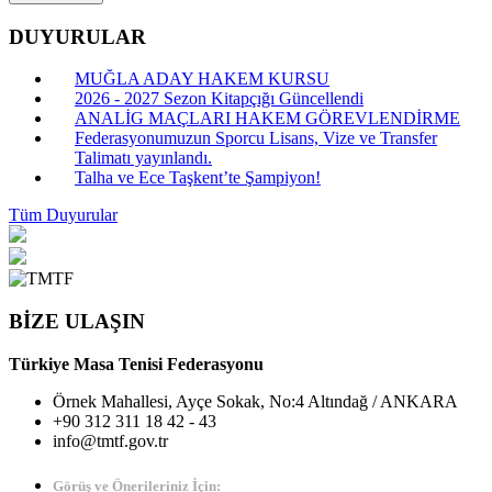
DUYURULAR
MUĞLA ADAY HAKEM KURSU
2026 - 2027 Sezon Kitapçığı Güncellendi
ANALİG MAÇLARI HAKEM GÖREVLENDİRME
Federasyonumuzun Sporcu Lisans, Vize ve Transfer
Talimatı yayınlandı.
Talha ve Ece Taşkent’te Şampiyon!
Tüm Duyurular
BİZE ULAŞIN
Türkiye Masa Tenisi Federasyonu
Örnek Mahallesi, Ayçe Sokak, No:4 Altındağ / ANKARA
+90 312 311 18 42 - 43
info@tmtf.gov.tr
Görüş ve Önerileriniz İçin: