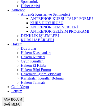
Sponsorluk
Haber Arşivi
Antrenör
Antrenör Kursları ve Seminerleri
ANTRENÖR KURSU TALEP FORMU
KURS DUYURUSU
ANTRENÖR SEMİNERLERİ
ANTRENÖR GELİŞİM PROGRAMI
DENKLİK İŞLEMLERİ
KURS HABERLERİ
Hakem
Duyurular
Hakem Klasmanları
Hakem Kursları
Oyun Kuralları
Hakem El Kitabı
Hakem Bilgi Formu
Hakemler Eğitim Videoları
Karıştırılan Kurallar Bölümü
Hakem Talimatı
Canlı Yayın
İletişim
ANA BÖLÜM
SAĞ MENÜ