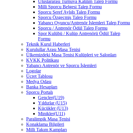
Uluslararası Turnuva Katılım Talep Formu
Milli Sporcu Belgesi Talep Formu
Sporcu Şeref Aylığı Talep Formu
Sporcu Özgeçmiş Talep Formu
Yabancı Oyuncu/Antrenör İşlemleri Talep Formu
Sporcu / Antrenör Ödül Talep Formu
Spor Kulübü / Kulüp Antrenörü Ödül Talep
Formu
Teknik Kurul Haberleri
Kurulullar Arası Masa Tenisi
Ülkemizdeki Masa Tenisi Kulüpleri ve Salonları
KVKK Politikası
Yabancı Antrenör ve Sporcu İşlemleri
Logolar
Ücret Tablosu
Medya Odası
Banka Hesapları
Sporcu Portalı
Gençler(U19)
Yıldızlar (U15)
Küçükler (U13)
Minikler(U11)
Paralimpik Masa Tenisi
Konaklama Bilgileri
Milli Takım Kampları