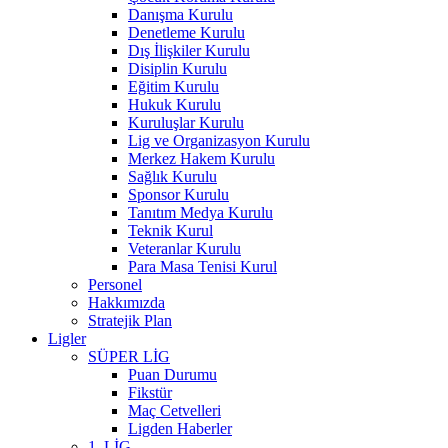
Danışma Kurulu
Denetleme Kurulu
Dış İlişkiler Kurulu
Disiplin Kurulu
Eğitim Kurulu
Hukuk Kurulu
Kuruluşlar Kurulu
Lig ve Organizasyon Kurulu
Merkez Hakem Kurulu
Sağlık Kurulu
Sponsor Kurulu
Tanıtım Medya Kurulu
Teknik Kurul
Veteranlar Kurulu
Para Masa Tenisi Kurul
Personel
Hakkımızda
Stratejik Plan
Ligler
SÜPER LİG
Puan Durumu
Fikstür
Maç Cetvelleri
Ligden Haberler
1. LİG