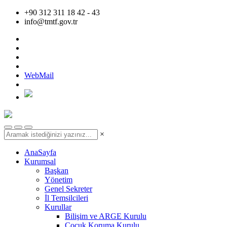
+90 312 311 18 42 - 43
info@tmtf.gov.tr
WebMail
×
AnaSayfa
Kurumsal
Başkan
Yönetim
Genel Sekreter
İl Temsilcileri
Kurullar
Bilişim ve ARGE Kurulu
Çocuk Koruma Kurulu