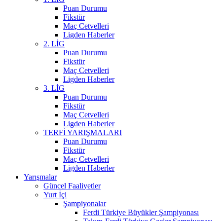
Puan Durumu
Fikstür
Maç Cetvelleri
Ligden Haberler
2. LİG
Puan Durumu
Fikstür
Maç Cetvelleri
Ligden Haberler
3. LİG
Puan Durumu
Fikstür
Maç Cetvelleri
Ligden Haberler
TERFİ YARIŞMALARI
Puan Durumu
Fikstür
Maç Cetvelleri
Ligden Haberler
Yarışmalar
Güncel Faaliyetler
Yurt İçi
Şampiyonalar
Ferdi Türkiye Büyükler Şampiyonası