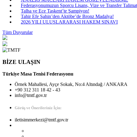
Federasyonumuzun Sporcu Lisans, Vize ve Transfer Talimatı
Talha ve Ece Taşkent’te Şampiyon!
Tahir Efe Şahin’den Aktöbe’de Bronz Madalya!
2026 YILI ULUSLARARASI HAKEM SINAVI
Tüm Duyurular
BİZE ULAŞIN
Türkiye Masa Tenisi Federasyonu
Örnek Mahallesi, Ayçe Sokak, No:4 Altındağ / ANKARA
+90 312 311 18 42 - 43
info@tmtf.gov.tr
Görüş ve Önerileriniz İçin:
iletisimmerkezi@tmtf.gov.tr