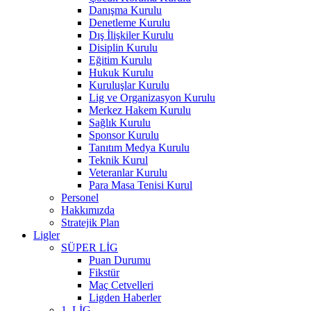
Danışma Kurulu
Denetleme Kurulu
Dış İlişkiler Kurulu
Disiplin Kurulu
Eğitim Kurulu
Hukuk Kurulu
Kuruluşlar Kurulu
Lig ve Organizasyon Kurulu
Merkez Hakem Kurulu
Sağlık Kurulu
Sponsor Kurulu
Tanıtım Medya Kurulu
Teknik Kurul
Veteranlar Kurulu
Para Masa Tenisi Kurul
Personel
Hakkımızda
Stratejik Plan
Ligler
SÜPER LİG
Puan Durumu
Fikstür
Maç Cetvelleri
Ligden Haberler
1. LİG