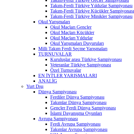
Takım-Ferdi Türkiye Geçler Şampiyonası
Takım-Ferdi Türkiye Yıldızlar Şampiyonası
Takım-Ferdi Türkiye Küçükler Şampiyonası
Takım-Ferdi Türkiye Minikler Şampiyonası
Okul Yarışmaları
Okul Maçları Gençler
Okul Maçları Küçükler
Okul Maçları Yıldızlar
Okul Yarışmaları Duyuruları
Milli Takım Ferdi Seçme Yarışmaları
TURNUVALAR
Kuruluşlar arası Türkiye Şampiyonası
Veteranlar Türkiye Şampiyonası
Özel Turnuvalar
EN İYİ'LER YARIŞMALARI
ANALİG
Yurt Dışı
Dünya Şampiyonası
Ferdiler Dünya Şampiyonası
Takımlar Dünya Şampiyonası
Gençler Ferdi Dünya Şampiyonası
İslami Dayanışma Oyunları
Avrupa Şampiyonası
Ferdi Avrupa Şampiyonası
Takımlar Avrupa Şampiyonası