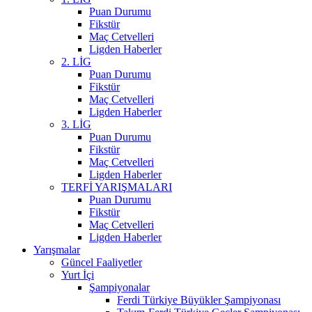
Puan Durumu
Fikstür
Maç Cetvelleri
Ligden Haberler
2. LİG
Puan Durumu
Fikstür
Maç Cetvelleri
Ligden Haberler
3. LİG
Puan Durumu
Fikstür
Maç Cetvelleri
Ligden Haberler
TERFİ YARIŞMALARI
Puan Durumu
Fikstür
Maç Cetvelleri
Ligden Haberler
Yarışmalar
Güncel Faaliyetler
Yurt İçi
Şampiyonalar
Ferdi Türkiye Büyükler Şampiyonası