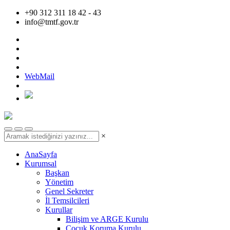
+90 312 311 18 42 - 43
info@tmtf.gov.tr
WebMail
×
AnaSayfa
Kurumsal
Başkan
Yönetim
Genel Sekreter
İl Temsilcileri
Kurullar
Bilişim ve ARGE Kurulu
Çocuk Koruma Kurulu