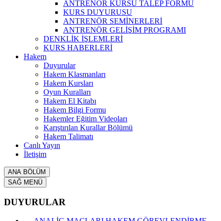
ANTRENÖR KURSU TALEP FORMU
KURS DUYURUSU
ANTRENÖR SEMİNERLERİ
ANTRENÖR GELİŞİM PROGRAMI
DENKLİK İŞLEMLERİ
KURS HABERLERİ
Hakem
Duyurular
Hakem Klasmanları
Hakem Kursları
Oyun Kuralları
Hakem El Kitabı
Hakem Bilgi Formu
Hakemler Eğitim Videoları
Karıştırılan Kurallar Bölümü
Hakem Talimatı
Canlı Yayın
İletişim
ANA BÖLÜM
SAĞ MENÜ
DUYURULAR
ANALİG MAÇLARI HAKEM GÖREVLENDİRME