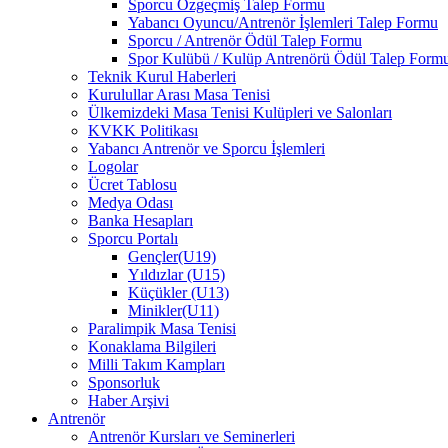
Sporcu Özgeçmiş Talep Formu
Yabancı Oyuncu/Antrenör İşlemleri Talep Formu
Sporcu / Antrenör Ödül Talep Formu
Spor Kulübü / Kulüp Antrenörü Ödül Talep Form
Teknik Kurul Haberleri
Kurulullar Arası Masa Tenisi
Ülkemizdeki Masa Tenisi Kulüpleri ve Salonları
KVKK Politikası
Yabancı Antrenör ve Sporcu İşlemleri
Logolar
Ücret Tablosu
Medya Odası
Banka Hesapları
Sporcu Portalı
Gençler(U19)
Yıldızlar (U15)
Küçükler (U13)
Minikler(U11)
Paralimpik Masa Tenisi
Konaklama Bilgileri
Milli Takım Kampları
Sponsorluk
Haber Arşivi
Antrenör
Antrenör Kursları ve Seminerleri