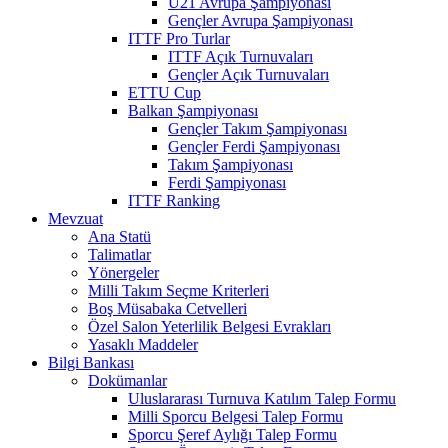
U21 Avrupa Şampiyonası
Gençler Avrupa Şampiyonası
ITTF Pro Turlar
ITTF Açık Turnuvaları
Gençler Açık Turnuvaları
ETTU Cup
Balkan Şampiyonası
Gençler Takım Şampiyonası
Gençler Ferdi Şampiyonası
Takım Şampiyonası
Ferdi Şampiyonası
ITTF Ranking
Mevzuat
Ana Statü
Talimatlar
Yönergeler
Milli Takım Seçme Kriterleri
Boş Müsabaka Cetvelleri
Özel Salon Yeterlilik Belgesi Evrakları
Yasaklı Maddeler
Bilgi Bankası
Dokümanlar
Uluslararası Turnuva Katılım Talep Formu
Milli Sporcu Belgesi Talep Formu
Sporcu Şeref Aylığı Talep Formu