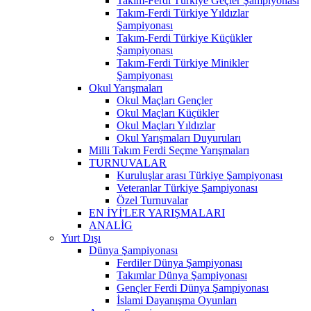
Takım-Ferdi Türkiye Geçler Şampiyonası
Takım-Ferdi Türkiye Yıldızlar
Şampiyonası
Takım-Ferdi Türkiye Küçükler
Şampiyonası
Takım-Ferdi Türkiye Minikler
Şampiyonası
Okul Yarışmaları
Okul Maçları Gençler
Okul Maçları Küçükler
Okul Maçları Yıldızlar
Okul Yarışmaları Duyuruları
Milli Takım Ferdi Seçme Yarışmaları
TURNUVALAR
Kuruluşlar arası Türkiye Şampiyonası
Veteranlar Türkiye Şampiyonası
Özel Turnuvalar
EN İYİ'LER YARIŞMALARI
ANALİG
Yurt Dışı
Dünya Şampiyonası
Ferdiler Dünya Şampiyonası
Takımlar Dünya Şampiyonası
Gençler Ferdi Dünya Şampiyonası
İslami Dayanışma Oyunları