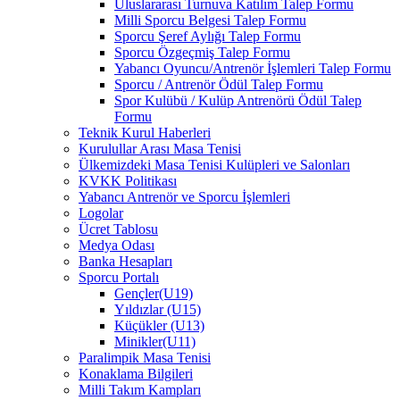
Uluslararası Turnuva Katılım Talep Formu
Milli Sporcu Belgesi Talep Formu
Sporcu Şeref Aylığı Talep Formu
Sporcu Özgeçmiş Talep Formu
Yabancı Oyuncu/Antrenör İşlemleri Talep Formu
Sporcu / Antrenör Ödül Talep Formu
Spor Kulübü / Kulüp Antrenörü Ödül Talep
Formu
Teknik Kurul Haberleri
Kurulullar Arası Masa Tenisi
Ülkemizdeki Masa Tenisi Kulüpleri ve Salonları
KVKK Politikası
Yabancı Antrenör ve Sporcu İşlemleri
Logolar
Ücret Tablosu
Medya Odası
Banka Hesapları
Sporcu Portalı
Gençler(U19)
Yıldızlar (U15)
Küçükler (U13)
Minikler(U11)
Paralimpik Masa Tenisi
Konaklama Bilgileri
Milli Takım Kampları