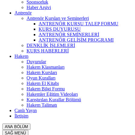
Sponsorluk
Haber Arşivi
Antrenör
Antrenör Kursları ve Seminerleri
ANTRENÖR KURSU TALEP FORMU
KURS DUYURUSU
ANTRENÖR SEMİNERLERİ
ANTRENÖR GELİŞİM PROGRAMI
DENKLİK İŞLEMLERİ
KURS HABERLERİ
Hakem
Duyurular
Hakem Klasmanları
Hakem Kursları
Oyun Kuralları
Hakem El Kitabı
Hakem Bilgi Formu
Hakemler Eğitim Videoları
Karıştırılan Kurallar Bölümü
Hakem Talimatı
Canlı Yayın
İletişim
ANA BÖLÜM
SAĞ MENÜ