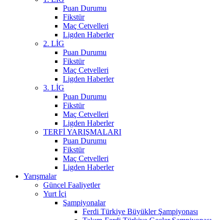
Puan Durumu
Fikstür
Maç Cetvelleri
Ligden Haberler
2. LİG
Puan Durumu
Fikstür
Maç Cetvelleri
Ligden Haberler
3. LİG
Puan Durumu
Fikstür
Maç Cetvelleri
Ligden Haberler
TERFİ YARIŞMALARI
Puan Durumu
Fikstür
Maç Cetvelleri
Ligden Haberler
Yarışmalar
Güncel Faaliyetler
Yurt İçi
Şampiyonalar
Ferdi Türkiye Büyükler Şampiyonası