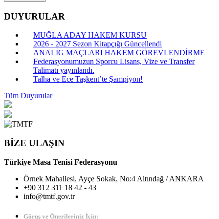
DUYURULAR
MUĞLA ADAY HAKEM KURSU
2026 - 2027 Sezon Kitapçığı Güncellendi
ANALİG MAÇLARI HAKEM GÖREVLENDİRME
Federasyonumuzun Sporcu Lisans, Vize ve Transfer
Talimatı yayınlandı.
Talha ve Ece Taşkent’te Şampiyon!
Tüm Duyurular
BİZE ULAŞIN
Türkiye Masa Tenisi Federasyonu
Örnek Mahallesi, Ayçe Sokak, No:4 Altındağ / ANKARA
+90 312 311 18 42 - 43
info@tmtf.gov.tr
Görüş ve Önerileriniz İçin: