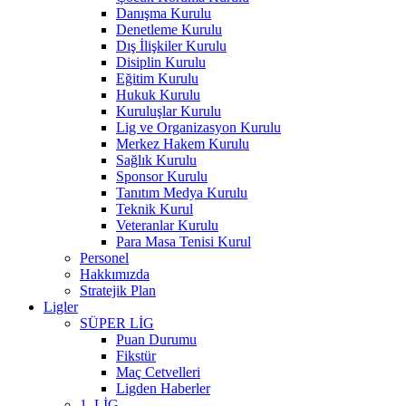
Danışma Kurulu
Denetleme Kurulu
Dış İlişkiler Kurulu
Disiplin Kurulu
Eğitim Kurulu
Hukuk Kurulu
Kuruluşlar Kurulu
Lig ve Organizasyon Kurulu
Merkez Hakem Kurulu
Sağlık Kurulu
Sponsor Kurulu
Tanıtım Medya Kurulu
Teknik Kurul
Veteranlar Kurulu
Para Masa Tenisi Kurul
Personel
Hakkımızda
Stratejik Plan
Ligler
SÜPER LİG
Puan Durumu
Fikstür
Maç Cetvelleri
Ligden Haberler
1. LİG