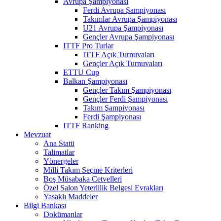
Avrupa Şampiyonası
Ferdi Avrupa Şampiyonası
Takımlar Avrupa Şampiyonası
U21 Avrupa Şampiyonası
Gençler Avrupa Şampiyonası
ITTF Pro Turlar
ITTF Açık Turnuvaları
Gençler Açık Turnuvaları
ETTU Cup
Balkan Şampiyonası
Gençler Takım Şampiyonası
Gençler Ferdi Şampiyonası
Takım Şampiyonası
Ferdi Şampiyonası
ITTF Ranking
Mevzuat
Ana Statü
Talimatlar
Yönergeler
Milli Takım Seçme Kriterleri
Boş Müsabaka Cetvelleri
Özel Salon Yeterlilik Belgesi Evrakları
Yasaklı Maddeler
Bilgi Bankası
Dokümanlar