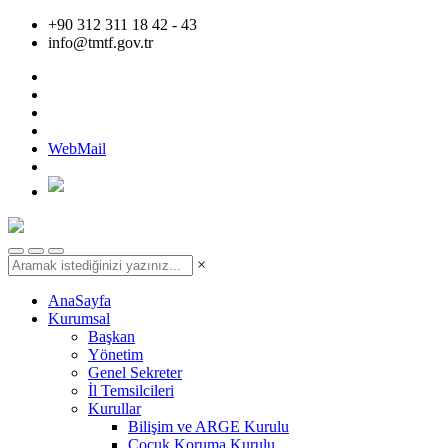
+90 312 311 18 42 - 43
info@tmtf.gov.tr
WebMail
×
AnaSayfa
Kurumsal
Başkan
Yönetim
Genel Sekreter
İl Temsilcileri
Kurullar
Bilişim ve ARGE Kurulu
Çocuk Koruma Kurulu